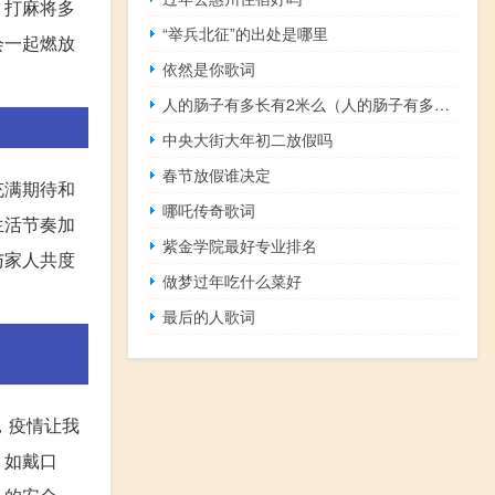
、打麻将多
“举兵北征”的出处是哪里
会一起燃放
依然是你歌词
人的肠子有多长有2米么（人的肠子有多长多少米）
中央大街大年初二放假吗
春节放假谁决定
充满期待和
哪吒传奇歌词
生活节奏加
紫金学院最好专业排名
与家人共度
做梦过年吃什么菜好
最后的人歌词
，疫情让我
，如戴口