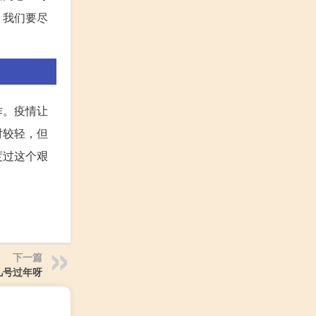
，我们要尽
作。疫情让
对较轻，但
度过这个艰
下一篇
几号过年呀