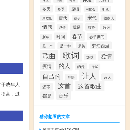
冬天
原唱
冬季
可能会
听众
宋代
唐代
很多人
周杰伦
孩子
情感
我是
攻略
数据
感情
春节
时间
春节期间
新年
梦幻西游
是一个
是一种
最美
歌词
歌曲
爱情
游戏
的人
疫情
的是
考试
让人
自己的
诗人
英语
对于成年人
这首
这首歌曲
还不
平提高，过
音乐
都是
猜你想看的文章
过年去惠州住宿好吗