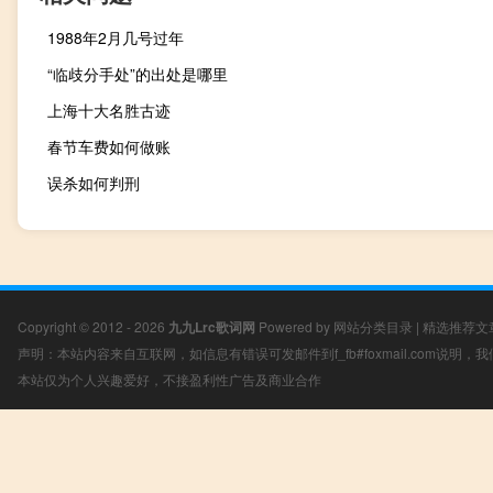
1988年2月几号过年
“临歧分手处”的出处是哪里
上海十大名胜古迹
春节车费如何做账
误杀如何判刑
Copyright © 2012 - 2026
九九Lrc歌词网
Powered by
网站分类目录
|
精选推荐文
声明：本站内容来自互联网，如信息有错误可发邮件到f_fb#foxmail.com说明
本站仅为个人兴趣爱好，不接盈利性广告及商业合作