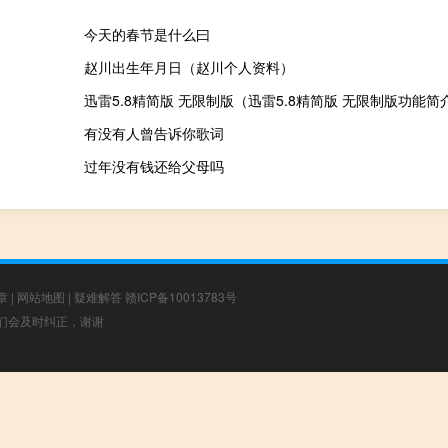
今天的春节是什么曰
赵川出生年月日（赵川个人资料）
迅雷5.8精简版 无限制版（迅雷5.8精简版 无限制版功能简
有没有人曾告诉你歌词
过年没有钱还给父母吗
章
|
网站地图
|
疑难解答
赣ICP备10013783号
，我们会及时纠正，谢谢