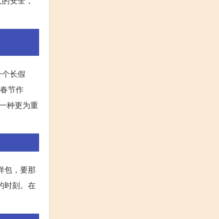
人的安全，
一个长假
将春节作
一种更为重
样包，要那
的时刻。在