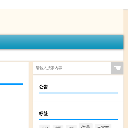
☚
公告
标签
你是
元宵节
专业
中国
习俗