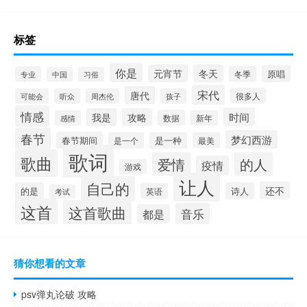
标签
你是
元宵节
冬天
原唱
冬季
专业
中国
习俗
宋代
唐代
很多人
可能会
听众
周杰伦
孩子
情感
时间
我是
攻略
数据
感情
新年
春节
梦幻西游
春节期间
是一个
是一种
最美
歌词
歌曲
爱情
的人
疫情
游戏
让人
自己的
还不
的是
诗人
英语
考试
这首
这首歌曲
音乐
都是
猜你想看的文章
psv弹丸论破 攻略