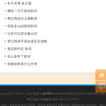
冬天空调 多少度
哪有一天不想你歌词
梦幻西游怎么堆数据
我是多么的想你歌词
过年可以穿汉服么吗
梦幻西游手游合成宝宝攻略
最后的约定 歌词
这么多年了歌词
初级职称有什么作用
Copyright © 2012 - 2026
九九Lrc歌词网
Powered by
网站分类目录
|
精选推荐文章
|
网站地图
|
疑难解答
赣ICP备10013783号
声明：本站内容来自互联网，如信息有错误可发邮件到f_fb#foxmail.com说明，我们