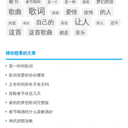
春节
梦幻西游
春节期间
是一个
是一种
最美
歌词
歌曲
爱情
的人
疫情
游戏
让人
自己的
还不
的是
诗人
英语
考试
这首
这首歌曲
音乐
都是
猜你想看的文章
第一时间歌词
歌词亲爱的你在哪里
立冬时间和冬天有关吗
曾毅春节休息几天
最初的梦想歌词完整版
春节喝酒吃什么菜解酒好
神武拼图攻略