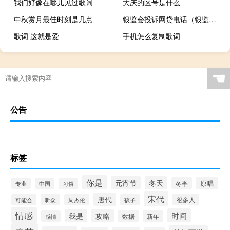
我们好像在哪儿见过歌词
大庆的区号是什么
中秋赏月最佳时刻是几点
银监会投诉网贷电话（银监会怎么投诉网贷）
歌词 这就是爱
手机怎么复制歌词
☚
公告
标签
你是
元宵节
冬天
原唱
冬季
专业
中国
习俗
宋代
唐代
很多人
可能会
听众
周杰伦
孩子
情感
时间
我是
攻略
数据
感情
新年