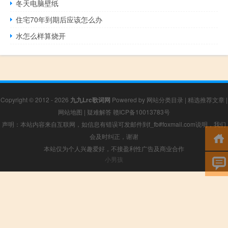
冬天电脑壁纸
住宅70年到期后应该怎么办
水怎么样算烧开
Copyright © 2012 - 2026
九九Lrc歌词网
Powered by
网站分类目录
|
精选推荐文章
|
网站地图
|
疑难解答
赣ICP备10013783号
声明：本站内容来自互联网，如信息有错误可发邮件到f_fb#foxmail.com说明，我们
会及时纠正，谢谢
本站仅为个人兴趣爱好，不接盈利性广告及商业合作
小男孩