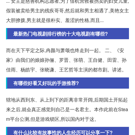
... 女主是慈善机构志愿者,为了借机营救被拐卖的妇女儿童,
假装被卖给男主的残疾哥哥,然后就和男主相遇了,美艳女主
大胆撩拨,男主就是很朴实、羞涩的性格,而且...
最新热门电视剧排行榜的十大电视剧有哪些?
而在天下平定之际,冉颜与萧颂也终走到一起。 二、《安
家》由我们的娘娘孙俪、罗晋、张萌、王自健、田雷、孙
佳雨、杨皓宇、张晓谦、王艺哲等主演的都市剧。讲述。
有哪些好看又好玩的手游推荐?
辖地从西到东、从上到下的距离非常开阔,后期国土开拓起
来之后,就会真正感觉到自己是一名君主。本作此前在Stea
m平台公测,但是游戏锁区,所以国内对于这。
有什么比较有故事性的人生经历可以分享一下?