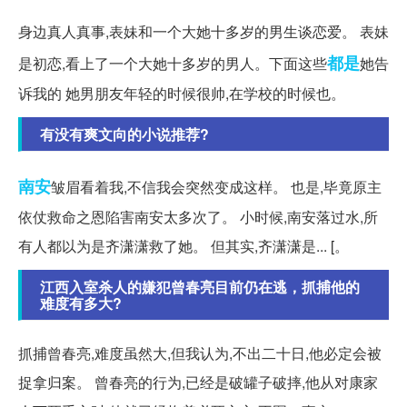
身边真人真事,表妹和一个大她十多岁的男生谈恋爱。 表妹
都是
是初恋,看上了一个大她十多岁的男人。下面这些
她告
诉我的 她男朋友年轻的时候很帅,在学校的时候也。
有没有爽文向的小说推荐?
南安
皱眉看着我,不信我会突然变成这样。 也是,毕竟原主
依仗救命之恩陷害南安太多次了。 小时候,南安落过水,所
有人都以为是齐潇潇救了她。 但其实,齐潇潇是... [。
江西入室杀人的嫌犯曾春亮目前仍在逃，抓捕他的
难度有多大?
抓捕曾春亮,难度虽然大,但我认为,不出二十日,他必定会被
捉拿归案。 曾春亮的行为,已经是破罐子破摔,他从对康家