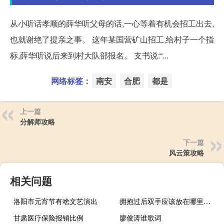
从小听话孝顺的薛华听父母的话,一心等着有机会招工出去,
也就谢绝了提亲之事。 这年某国营矿山招工,给村子一个指
标,薛华听说后来到村大队部报名。 支书说:“...
网络标签：
南安
合肥
都是
上一篇
分解师攻略
下一篇
风云策攻略
相关问题
洛阳市元宵节有啥文艺演出
拥抱过后双手应该放在哪里歌词
甘肃医疗保险报销比例
廖俊涛谁歌词