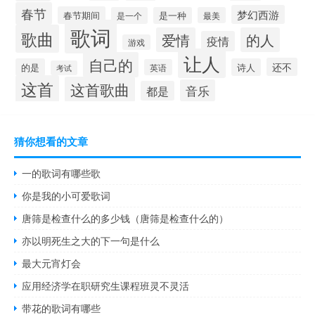
春节
梦幻西游
春节期间
是一个
是一种
最美
歌词
歌曲
爱情
的人
疫情
游戏
让人
自己的
还不
的是
诗人
英语
考试
这首
这首歌曲
音乐
都是
猜你想看的文章
一的歌词有哪些歌
你是我的小可爱歌词
唐筛是检查什么的多少钱（唐筛是检查什么的）
亦以明死生之大的下一句是什么
最大元宵灯会
应用经济学在职研究生课程班灵不灵活
带花的歌词有哪些