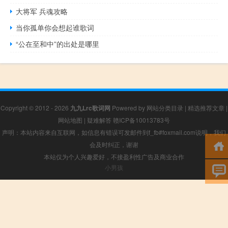
大将军 兵魂攻略
当你孤单你会想起谁歌词
“公在至和中”的出处是哪里
Copyright © 2012 - 2026
九九Lrc歌词网
Powered by
网站分类目录
|
精选推荐文章
|
网站地图
|
疑难解答
赣ICP备10013783号
声明：本站内容来自互联网，如信息有错误可发邮件到f_fb#foxmail.com说明，我们
会及时纠正，谢谢
本站仅为个人兴趣爱好，不接盈利性广告及商业合作
小男孩