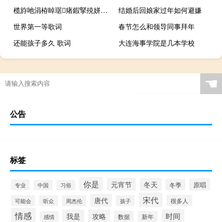
榄斿吔涓栫晫琚瘏鍜掔殑姘存墜澶寸洈（被诅咒的水手头盔）
结婚后回娘家过年如何避嫌
世界第一等歌词
春节怎么和领导同事拜年
还能孩子多久 歌词
大连海事学院是几本学校
☚
公告
标签
你是
元宵节
冬天
原唱
冬季
专业
中国
习俗
宋代
唐代
很多人
可能会
听众
周杰伦
孩子
情感
时间
我是
攻略
数据
感情
新年