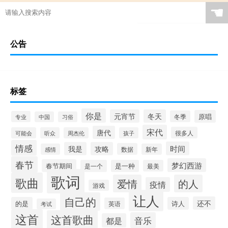
☚
公告
标签
你是
元宵节
冬天
原唱
冬季
专业
中国
习俗
宋代
唐代
很多人
可能会
听众
周杰伦
孩子
情感
时间
我是
攻略
数据
感情
新年
春节
梦幻西游
春节期间
是一个
是一种
最美
歌词
歌曲
爱情
的人
疫情
游戏
让人
自己的
还不
的是
诗人
英语
考试
这首
这首歌曲
音乐
都是