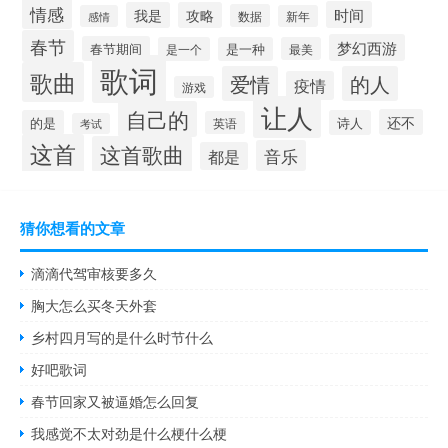
情感
时间
我是
攻略
数据
感情
新年
春节
梦幻西游
春节期间
是一个
是一种
最美
歌词
歌曲
爱情
的人
疫情
游戏
让人
自己的
还不
的是
诗人
英语
考试
这首
这首歌曲
音乐
都是
猜你想看的文章
滴滴代驾审核要多久
胸大怎么买冬天外套
乡村四月写的是什么时节什么
好吧歌词
春节回家又被逼婚怎么回复
我感觉不太对劲是什么梗什么梗