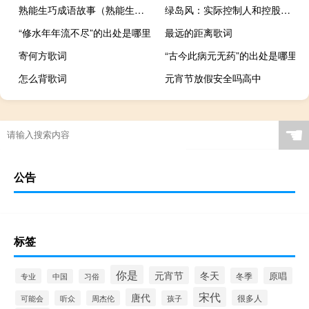
熟能生巧成语故事（熟能生巧的下一句）
绿岛风：实际控制人和控股股东自愿延长限售股份锁定期
“修水年年流不尽”的出处是哪里
最远的距离歌词
寄何方歌词
“古今此病元无药”的出处是哪里
怎么背歌词
元宵节放假安全吗高中
☚
公告
标签
你是
元宵节
冬天
原唱
冬季
专业
中国
习俗
宋代
唐代
很多人
可能会
听众
周杰伦
孩子