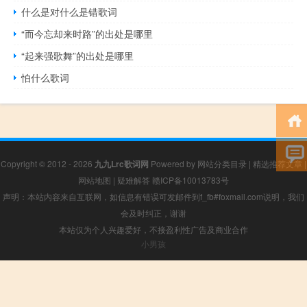
什么是对什么是错歌词
“而今忘却来时路”的出处是哪里
“起来强歌舞”的出处是哪里
怕什么歌词
Copyright © 2012 - 2026
九九Lrc歌词网
Powered by
网站分类目录
|
精选推荐文章
|
网站地图
|
疑难解答
赣ICP备10013783号
声明：本站内容来自互联网，如信息有错误可发邮件到f_fb#foxmail.com说明，我们
会及时纠正，谢谢
本站仅为个人兴趣爱好，不接盈利性广告及商业合作
小男孩