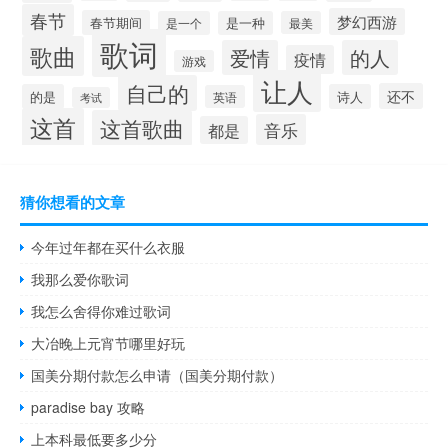
春节
梦幻西游
春节期间
是一个
是一种
最美
歌词
歌曲
爱情
的人
疫情
游戏
让人
自己的
还不
的是
诗人
英语
考试
这首
这首歌曲
音乐
都是
猜你想看的文章
今年过年都在买什么衣服
我那么爱你歌词
我怎么舍得你难过歌词
大冶晚上元宵节哪里好玩
国美分期付款怎么申请（国美分期付款）
paradise bay 攻略
上本科最低要多少分