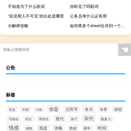
不知道为了什么歌词
你听见了吗歌词
“叹息斯人不可见”的出处是哪里
公务员考什么证有用
分解师攻略
如何将多个sheet合并到一个sheet（如何将多个sheet合并到一个sheet里）
☚
公告
标签
你是
元宵节
冬天
原唱
冬季
专业
中国
习俗
宋代
唐代
很多人
可能会
听众
周杰伦
孩子
情感
时间
我是
攻略
数据
感情
新年