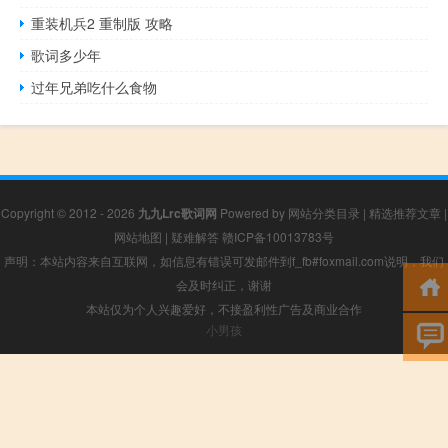
重装机兵2 重制版 攻略
歌词多少年
过年兄弟吃什么食物
Copyright © 2012 - 2026
九九Lrc歌词网
Powered by
网站分类目录
|
精选推荐文章
|
网站地图
|
疑难解答
赣ICP备10013783号
声明：本站内容来自互联网，如信息有错误可发邮件到f_fb#foxmail.com说明，我们
会及时纠正，谢谢
本站仅为个人兴趣爱好，不接盈利性广告及商业合作
小男孩