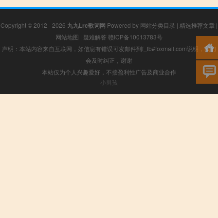
Copyright © 2012 - 2026
九九Lrc歌词网
Powered by
网站分类目录
|
精选推荐文章
|
网站地图
|
疑难解答
赣ICP备10013783号
声明：本站内容来自互联网，如信息有错误可发邮件到f_fb#foxmail.com说明，我们
会及时纠正，谢谢
本站仅为个人兴趣爱好，不接盈利性广告及商业合作
小男孩