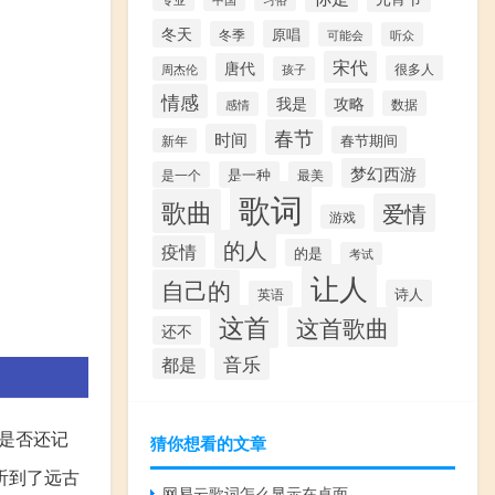
冬天
原唱
冬季
可能会
听众
宋代
唐代
很多人
周杰伦
孩子
情感
我是
攻略
数据
感情
春节
时间
春节期间
新年
梦幻西游
是一个
是一种
最美
歌词
歌曲
爱情
游戏
的人
疫情
的是
考试
让人
自己的
诗人
英语
这首
这首歌曲
还不
音乐
都是
是否还记
猜你想看的文章
听到了远古
网易云歌词怎么显示在桌面