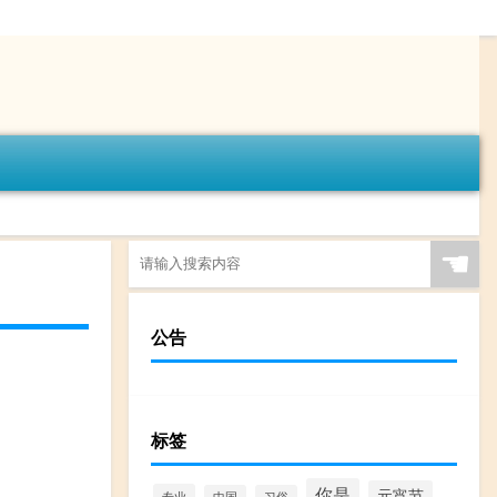
☚
公告
标签
你是
元宵节
专业
中国
习俗