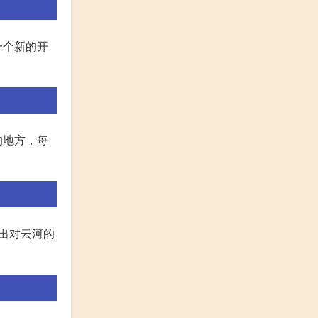
一个新的开
的地方，每
出对云河的