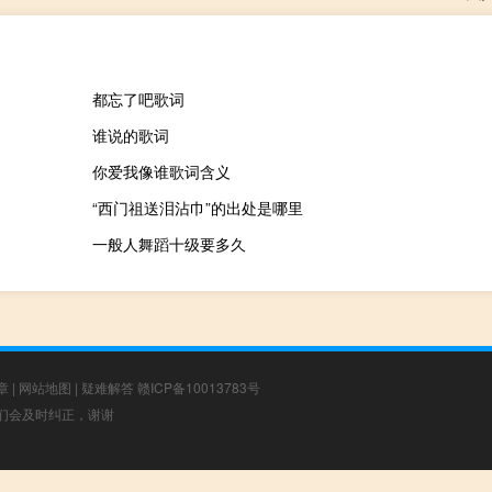
都忘了吧歌词
谁说的歌词
你爱我像谁歌词含义
“西门祖送泪沾巾”的出处是哪里
一般人舞蹈十级要多久
章
|
网站地图
|
疑难解答
赣ICP备10013783号
，我们会及时纠正，谢谢