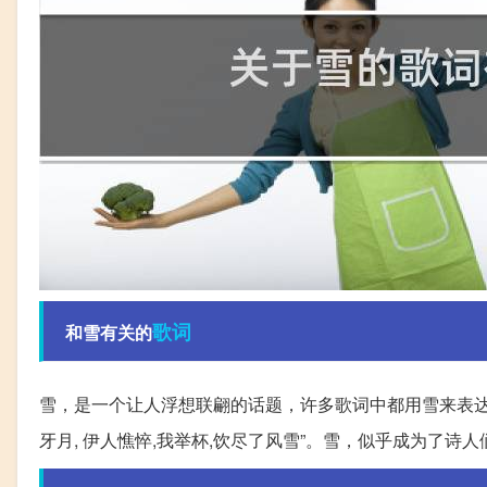
歌词
和雪有关的
雪，是一个让人浮想联翩的话题，许多歌词中都用雪来表
牙月, 伊人憔悴,我举杯,饮尽了风雪”。雪，似乎成为了诗