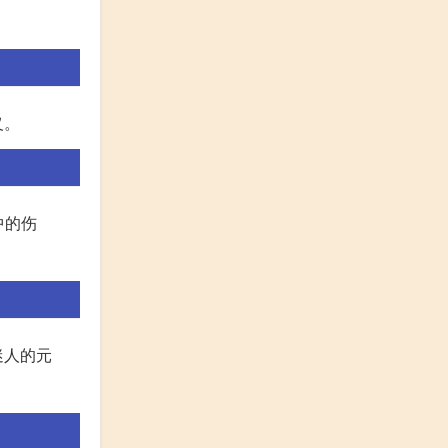
义。
中的伤
迷人的元