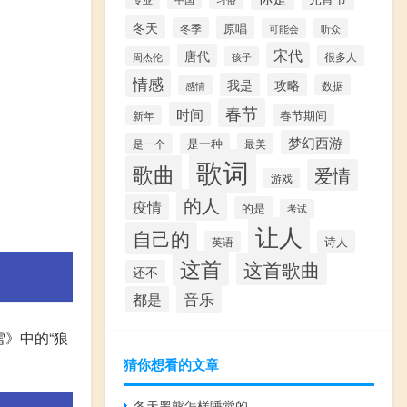
冬天
原唱
冬季
可能会
听众
宋代
唐代
很多人
周杰伦
孩子
情感
我是
攻略
数据
感情
春节
时间
春节期间
新年
梦幻西游
是一个
是一种
最美
歌词
歌曲
爱情
游戏
的人
疫情
的是
考试
让人
自己的
诗人
英语
这首
这首歌曲
还不
音乐
都是
雪》中的“狼
猜你想看的文章
冬天黑熊怎样睡觉的