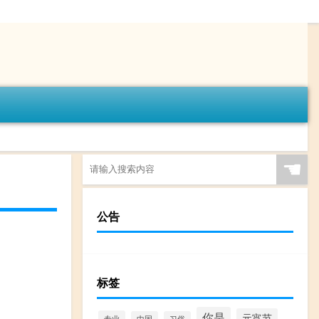
☚
公告
标签
你是
元宵节
专业
中国
习俗