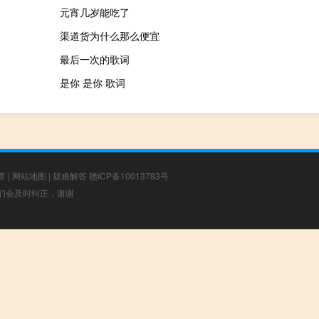
元宵几岁能吃了
渠道货为什么那么便宜
最后一次的歌词
是你 是你 歌词
章
|
网站地图
|
疑难解答
赣ICP备10013783号
，我们会及时纠正，谢谢