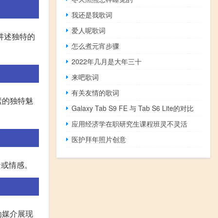
我还是我歌词
爱人呢歌词
讲述独特的
怎么煮元宵步骤
2022年几月是大年三十
来吧歌词
有关友情的歌词
素的独特魅
Galaxy Tab S9 FE 与 Tab S6 Lite的对比
应用经济学在职研究生课程班灵不灵活
医护拜年照片创意
景或情感。
为媒介展现