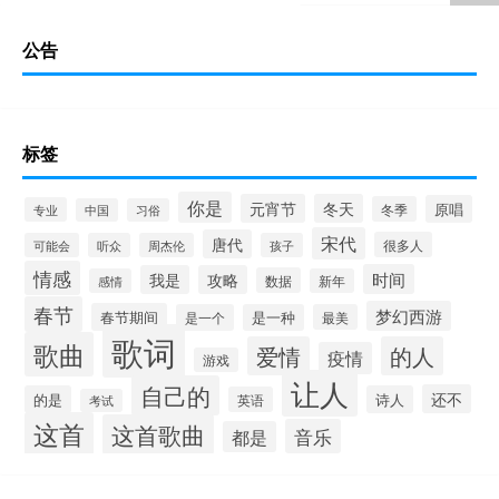
公告
标签
你是
元宵节
冬天
原唱
冬季
专业
中国
习俗
宋代
唐代
很多人
可能会
听众
周杰伦
孩子
情感
时间
我是
攻略
数据
感情
新年
春节
梦幻西游
春节期间
是一个
是一种
最美
歌词
歌曲
爱情
的人
疫情
游戏
让人
自己的
还不
的是
诗人
英语
考试
这首
这首歌曲
音乐
都是