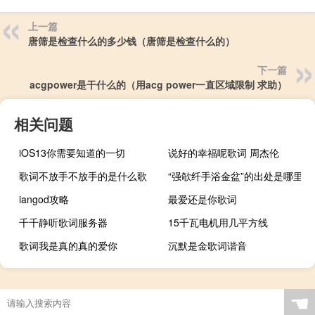
上一篇
唐筛是检查什么的多少钱（唐筛是检查什么的）
下一篇
acgpower是干什么的（用acg power一直区域限制 求助）
相关问题
iOS13你需要知道的一切
说好的幸福呢歌词 周杰伦
歌词不放手不放手的是什么歌
“强欹纤手浴金盆”的出处是哪里
iangod攻略
最爱还是你歌词
千千静听歌词服务器
15千瓦电机用几平方线
歌词我是真的真的爱你
沉默是金歌词谐音
☚