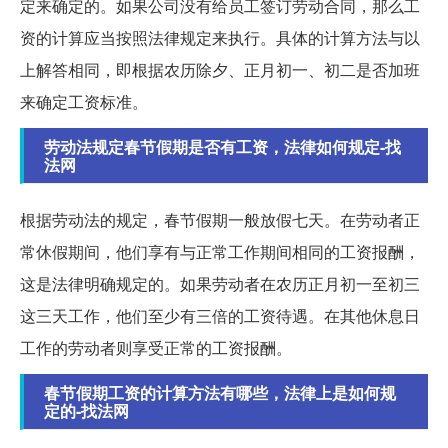
定来确定的。如果公司没有给员工签订劳动合同，那么工
资的计算应当按照法律规定来执行。具体的计算方法与以
上解答相同，即根据农历除夕、正月初一、初二是否加班
来确定工资标准。
劳动法规定春节假期是否有工资，法律如何规定-找
法网
根据劳动法的规定，春节假期一般放假七天。在劳动者正
常休假期间，他们享有与正常工作期间相同的工资报酬，
这是法律明确规定的。如果劳动者在农历正月初一至初三
这三天工作，他们至少有三倍的工资待遇。在其他休息日
工作的劳动者则享受正常的工资报酬。
春节假期工资的计算方法有哪些，法律上是如何规
定的-找法网