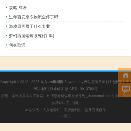
攻略 成语
过年西安京东物流全停了吗
游戏原画属于什么专业
梦幻西游熔炼系统好用吗
何御歌词
Copyright © 2012 - 2026
九九Lrc歌词网
Powered by
网站分类目录
|
精选推荐文章
|
网站地图
|
疑难解答
赣ICP备10013783号
声明：本站内容来自互联网，如信息有错误可发邮件到f_fb#foxmail.com说明，我们
会及时纠正，谢谢
本站仅为个人兴趣爱好，不接盈利性广告及商业合作
小男孩