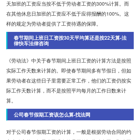
天加班的工资应当按不低于劳动者工资的300%计算。而
在其他休息日加班的工资应不低于应得报酬的100%。这
样的规定为劳动者提供了工资待遇的保障。
春节期间上班日工资按30天平均算还是按22天算-法
律快车法律咨询
《劳动法》中关于春节期间上班日工资的计算方法是按照
实际工作天数来计算的。即使春节期间多有节假日，但如
果劳动者在这些日子里需要正常工作，他们的工资仍按实
际工作天数计算，而不是按照平均每月的工作日数来计
算。
公司春节假期工资该怎么算-找法网
对于公司春节假期工资的计算，一般是根据劳动合同的约