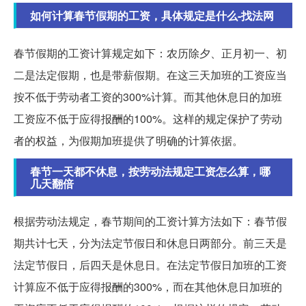
如何计算春节假期的工资，具体规定是什么-找法网
春节假期的工资计算规定如下：农历除夕、正月初一、初
二是法定假期，也是带薪假期。在这三天加班的工资应当
按不低于劳动者工资的300%计算。而其他休息日的加班
工资应不低于应得报酬的100%。这样的规定保护了劳动
者的权益，为假期加班提供了明确的计算依据。
春节一天都不休息，按劳动法规定工资怎么算，哪
几天翻倍
根据劳动法规定，春节期间的工资计算方法如下：春节假
期共计七天，分为法定节假日和休息日两部分。前三天是
法定节假日，后四天是休息日。在法定节假日加班的工资
计算应不低于应得报酬的300%，而在其他休息日加班的