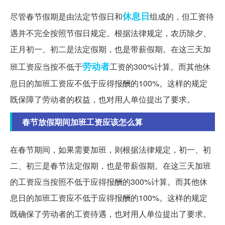
休息日
尽管春节假期是由法定节假日和
组成的，但工资待
遇并不完全按照节假日规定。根据法律规定，农历除夕、
正月初一、初二是法定假期，也是带薪假期。在这三天加
劳动者
班工资应当按不低于
工资的300%计算。而其他休
息日的加班工资应不低于应得报酬的100%。这样的规定
既保障了劳动者的权益，也对用人单位提出了要求。
春节放假期间加班工资应该怎么算
在春节期间，如果需要加班，则根据法律规定，初一、初
二、初三是春节法定假期，也是带薪假期。在这三天加班
的工资应当按照不低于应得报酬的300%计算。而其他休
息日的加班工资应不低于应得报酬的100%。这样的规定
既确保了劳动者的工资待遇，也对用人单位提出了要求。