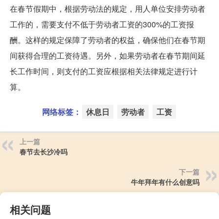
在春节假期中，根据劳动法的规定，用人单位安排劳动者
工作的，需要支付不低于劳动者工资的300%的工资报
酬。这样的规定保障了劳动者的权益，确保他们在春节期
间获得合理的工资待遇。另外，如果劳动者在春节期间延
长工作时间，则支付的工资应根据相关法律规定进行计
算。
网络标签：
休息日
劳动者
工资
上一篇
春节去长沙冷吗
下一篇
牛年拜年有什么创意吗
相关问题