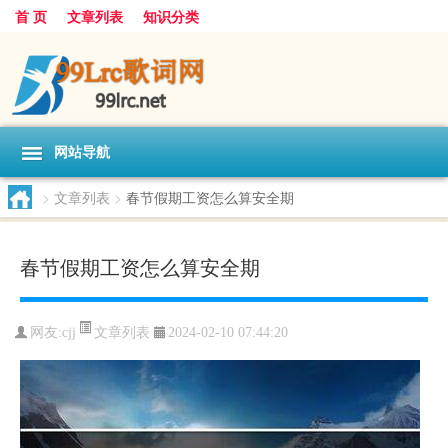
首 页
文章列表
知识分类
网站导航
>
文章列表
>
春节假期工资怎么算安全期
春节假期工资怎么算安全期
文章列表
网友:
cjj
2024-02-10 07:44:20