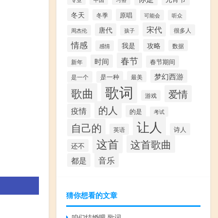
冬天
原唱
冬季
可能会
听众
宋代
唐代
很多人
周杰伦
孩子
情感
我是
攻略
数据
感情
春节
时间
春节期间
新年
梦幻西游
是一个
是一种
最美
歌词
歌曲
爱情
游戏
的人
疫情
的是
考试
让人
自己的
诗人
英语
这首
这首歌曲
还不
音乐
都是
猜你想看的文章
咱们结婚吧 歌词