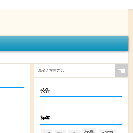
☚
公告
标签
你是
元宵节
专业
中国
习俗