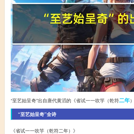
二年
“至艺始呈奇”出自唐代黄滔的《省试一一吹竽（乾符
“至艺始呈奇”全诗
《省试一一吹竽（乾符二年）》