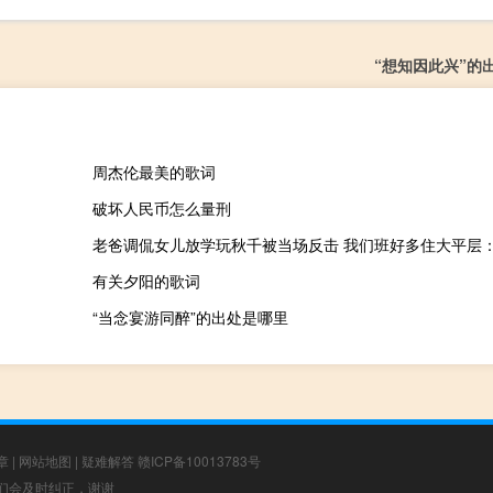
“想知因此兴”的
周杰伦最美的歌词
破坏人民币怎么量刑
有关夕阳的歌词
“当念宴游同醉”的出处是哪里
章
|
网站地图
|
疑难解答
赣ICP备10013783号
，我们会及时纠正，谢谢