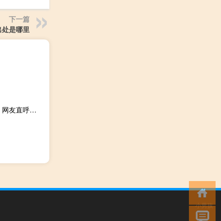
下一篇
出处是哪里
老爸调侃女儿放学玩秋千被当场反击 我们班好多住大平层：网友直呼扎心
小男孩