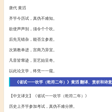
唐代 黄滔
齐竽今历试，真伪不难知。
欲使声声别，须令个个吹。
后先无错杂，能否立参差。
次第教单进，宫商乃异宜。
凡音皆窜迹，至艺始呈奇。
以此论文学，终凭一一窥。
《省试一一吹竽（乾符二年）》黄滔 翻译、赏析和诗意
【中文译文】《省试一一吹竽（乾符二年）》
历史上齐竽参加考试，真伪不难分辨。