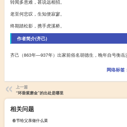
转闻多患难，甚说远相招。
老至何悲叹，生知便寂寥。
终期踏松影，携手虎溪桥。
作者简介(齐己)
齐己（863年—937年）出家前俗名胡德生，晚年自号衡
网络标签
上一篇
“环垂紫磨金”的出处是哪里
相关问题
春节给父亲做什么菜