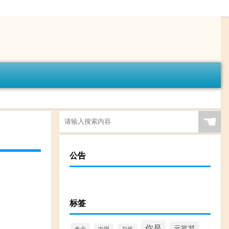
☚
公告
标签
你是
元宵节
专业
中国
习俗