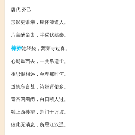
唐代 齐己
形影更谁亲，应怀漆道人。
片言酬凿齿，半偈伏姚秦。
榛莽
池经烧，蒿莱寺过春。
心期重西去，一共吊遗尘。
相思恨相远，至理那时何。
道笑忘言甚，诗嫌背俗多。
青苔闲阁闭，白日断人过。
独上西楼望，荆门千万坡。
彼此无消息，所思江汉遥。