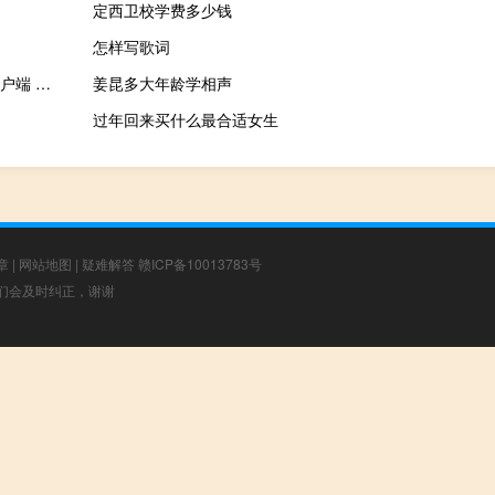
定西卫校学费多少钱
怎样写歌词
魔力耳朵电脑版客户端 V2.0.29.4 官方最新版（魔力耳朵电脑版客户端 V2.0.29.4 官方最新版功能简介）
姜昆多大年龄学相声
过年回来买什么最合适女生
章
|
网站地图
|
疑难解答
赣ICP备10013783号
，我们会及时纠正，谢谢