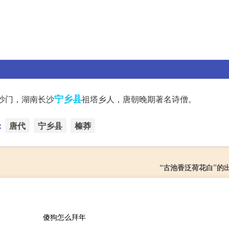
宁乡县
岳沙门，湖南长沙
祖塔乡人，唐朝晚期著名诗僧。
：
唐代
宁乡县
榛莽
“古池香泛荷花白”的
傻狗怎么拜年