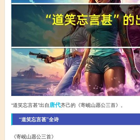
唐代
“道笑忘言甚”出自
齐己的《寄岘山愿公三首》。
“道笑忘言甚”全诗
《寄岘山愿公三首》