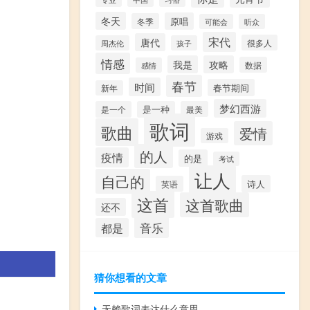
冬天
原唱
冬季
可能会
听众
宋代
唐代
很多人
周杰伦
孩子
情感
我是
攻略
数据
感情
春节
时间
春节期间
新年
梦幻西游
是一个
是一种
最美
歌词
歌曲
爱情
游戏
的人
疫情
的是
考试
让人
自己的
诗人
英语
这首
这首歌曲
还不
音乐
都是
猜你想看的文章
无赖歌词表达什么意思