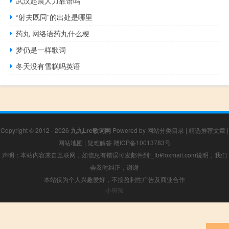
武汉起晨人力靠谱吗
“射夫既同”的出处是哪里
药丸 网络语药丸什么梗
梦仍是一样歌词
冬天没有雪糕吗英语
Copyright © 2012 - 2026
九九Lrc歌词网
Powered by
网站分类目录
|
精选推荐文章
|
网站地图
|
疑难解答
赣ICP备10013783号
声明：本站内容来自互联网，如信息有错误可发邮件到f_fb#foxmail.com说明，我们
会及时纠正，谢谢
本站仅为个人兴趣爱好，不接盈利性广告及商业合作
小男孩