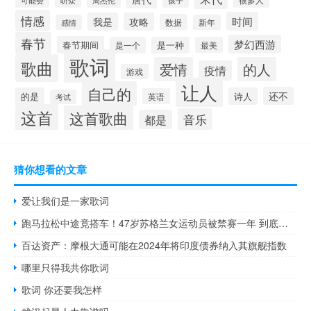
可能会
听众
周杰伦
孩子
情感
时间
我是
攻略
数据
感情
新年
春节
梦幻西游
春节期间
是一个
是一种
最美
歌词
歌曲
爱情
的人
疫情
游戏
让人
自己的
还不
的是
诗人
英语
考试
这首
这首歌曲
音乐
都是
猜你想看的文章
爱让我们是一家歌词
跑马拉松中途竟搭车！47岁苏格兰女运动员被禁赛一年 到底什么情况嘞
百达资产：摩根大通可能在2024年将印度债券纳入其旗舰指数
哪里只得我共你歌词
歌词 你还要我怎样