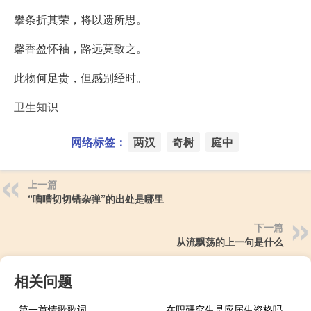
攀条折其荣，将以遗所思。
馨香盈怀袖，路远莫致之。
此物何足贵，但感别经时。
卫生知识
网络标签：
两汉
奇树
庭中
上一篇
“嘈嘈切切错杂弹”的出处是哪里
下一篇
从流飘荡的上一句是什么
相关问题
第一首情歌歌词
在职研究生是应届生资格吗