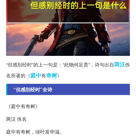
两汉
“但感别经时”的上一句是：“此物何足贵”，诗句出自
佚
庭中
奇树
名所著的《
有
》
“但感别经时”全诗
《庭中有奇树》
两汉 佚名
庭中有奇树，绿叶发华滋。