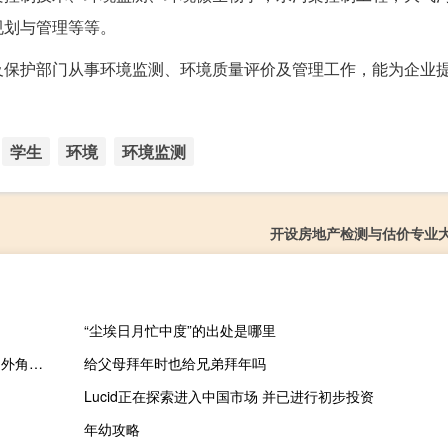
规划与管理等等。
及保护部门从事环境监测、环境质量评价及管理工作，能为企业
学生
环境
环境监测
开设房地产检测与估价专业
“尘埃日月忙中度”的出处是哪里
一个多边形的内角和是外角和的一半它是（一个多边形的内角和是外角和的一半）
给父母拜年时也给兄弟拜年吗
Lucid正在探索进入中国市场 并已进行初步投资
年幼攻略