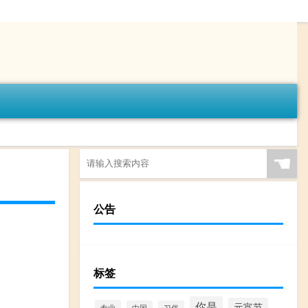
☚
公告
标签
你是
元宵节
专业
中国
习俗