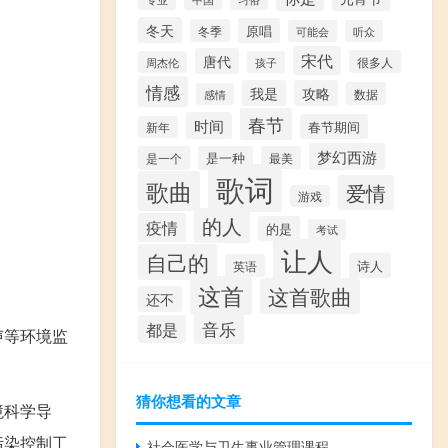
冬天
原唱
冬季
可能会
听众
宋代
唐代
很多人
周杰伦
孩子
情感
我是
攻略
数据
感情
春节
时间
春节期间
新年
梦幻西游
是一个
是一种
最美
歌词
歌曲
爱情
游戏
的人
疫情
的是
考试
让人
自己的
诗人
英语
这首
这首歌曲
还不
音乐
都是
声等环境监
猜你想看的文章
境科学导
污染控制工
社会医学与卫生事业管理课程