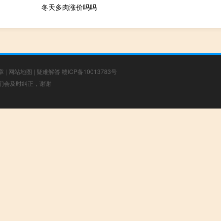
冬天多肉涨价吗吗
章
|
网站地图
|
疑难解答
赣ICP备10013783号
，我们会及时纠正，谢谢