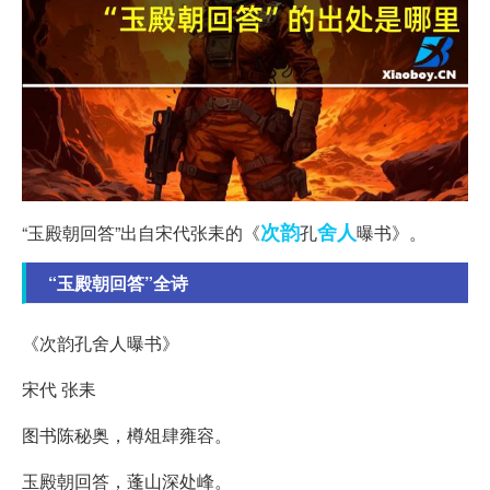
次韵
舍人
“玉殿朝回答”出自宋代张耒的《
孔
曝书》。
“玉殿朝回答”全诗
《次韵孔舍人曝书》
宋代 张耒
图书陈秘奥，樽俎肆雍容。
玉殿朝回答，蓬山深处峰。