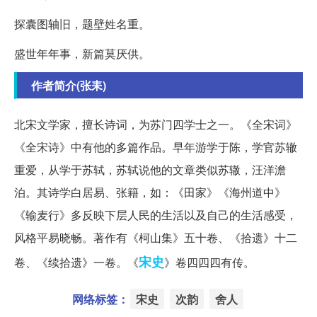
探囊图轴旧，题壁姓名重。
盛世年年事，新篇莫厌供。
作者简介(张耒)
北宋文学家，擅长诗词，为苏门四学士之一。《全宋词》
《全宋诗》中有他的多篇作品。早年游学于陈，学官苏辙
重爱，从学于苏轼，苏轼说他的文章类似苏辙，汪洋澹
泊。其诗学白居易、张籍，如：《田家》《海州道中》
《输麦行》多反映下层人民的生活以及自己的生活感受，
风格平易晓畅。著作有《柯山集》五十卷、《拾遗》十二
宋史
卷、《续拾遗》一卷。《
》卷四四四有传。
网络标签：
宋史
次韵
舍人