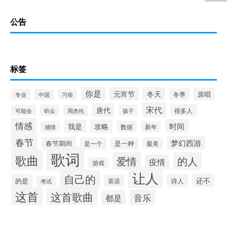
公告
标签
你是
元宵节
冬天
原唱
冬季
专业
中国
习俗
宋代
唐代
很多人
可能会
听众
周杰伦
孩子
情感
时间
我是
攻略
数据
感情
新年
春节
梦幻西游
春节期间
是一个
是一种
最美
歌词
歌曲
爱情
的人
疫情
游戏
让人
自己的
还不
的是
诗人
英语
考试
这首
这首歌曲
音乐
都是