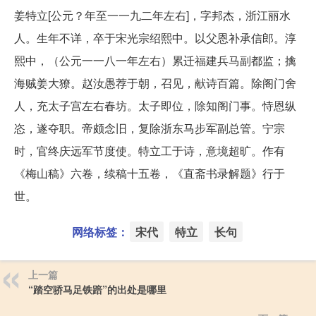
姜特立[公元？年至一一九二年左右]，字邦杰，浙江丽水
人。生年不详，卒于宋光宗绍熙中。以父恩补承信郎。淳
熙中，（公元一一八一年左右）累迁福建兵马副都监；擒
海贼姜大獠。赵汝愚荐于朝，召见，献诗百篇。除阁门舍
人，充太子宫左右春坊。太子即位，除知阁门事。恃恩纵
恣，遂夺职。帝颇念旧，复除浙东马步军副总管。宁宗
时，官终庆远军节度使。特立工于诗，意境超旷。作有
《梅山稿》六卷，续稿十五卷，《直斋书录解题》行于
世。
网络标签：
宋代
特立
长句
上一篇
“踏空骄马足铁踣”的出处是哪里