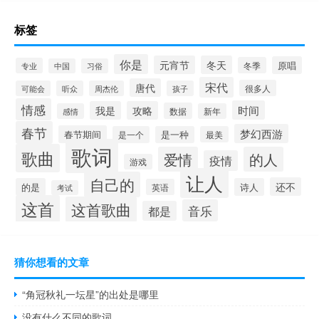
标签
你是
元宵节
冬天
原唱
冬季
专业
中国
习俗
宋代
唐代
很多人
可能会
听众
周杰伦
孩子
情感
时间
我是
攻略
数据
感情
新年
春节
梦幻西游
春节期间
是一个
是一种
最美
歌词
歌曲
爱情
的人
疫情
游戏
让人
自己的
还不
的是
诗人
英语
考试
这首
这首歌曲
音乐
都是
猜你想看的文章
“角冠秋礼一坛星”的出处是哪里
没有什么不同的歌词