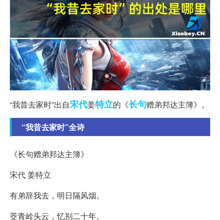
宋代
特立
长句
“我昔去家时”出自
姜
的《
赠弟邦达主簿》。
“我昔去家时”全诗
《长句赠弟邦达主簿》
宋代 姜特立
有弟辞我去，明日隔风烟。
茭青岭头云，忆别二十年。