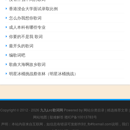
香港浸会大学面试录取比例
怎么办我想你歌词
成人本科有哪些专业
你要的不是我 歌词
最开头的歌词
编歌词吧
歌曲大海啊故乡歌词
明星冰桶挑战蔡依林（明星冰桶挑战）
Copyright © 2012 - 2026
九九Lrc歌词网
Powered by
网站分类目录
|
精选推荐文章
|
网站地图
|
疑难解答
赣ICP备10013783号
声明：本站内容来自互联网，如信息有错误可发邮件到f_fb#foxmail.com说明，我们