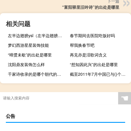
下一篇
“富阳驿里旧吟诗”的出处是哪里
相关问题
左半边翅膀ysl（左半边翅膀简谱）
春节期间去医院吃饭好吗
梦幻西游星星装饰技能
帮我换春节吧
“啼螀未歇”的出处是哪里
再见亦是泪歌词含义
沈阳鼎发装饰怎么样
“想知因此兴”的出处是哪里
千家诗收录的是哪个朝代的（千家诗收录的是）
截至2011年7月中国已与()个国家建立了外交关系
☚
公告