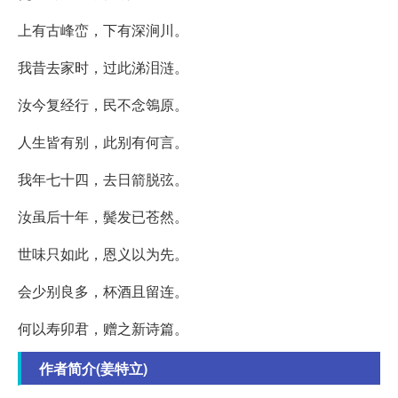
上有古峰峦，下有深涧川。
我昔去家时，过此涕泪涟。
汝今复经行，民不念鴒原。
人生皆有别，此别有何言。
我年七十四，去日箭脱弦。
汝虽后十年，鬓发已苍然。
世味只如此，恩义以为先。
会少别良多，杯酒且留连。
何以寿卯君，赠之新诗篇。
作者简介(姜特立)