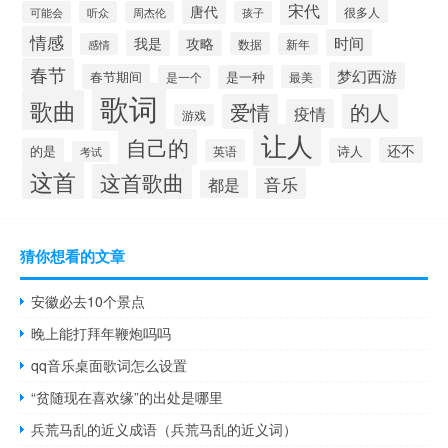
宋代
唐代
很多人
可能会
听众
周杰伦
孩子
情感
时间
我是
攻略
数据
感情
新年
春节
梦幻西游
春节期间
是一个
是一种
最美
歌词
歌曲
爱情
的人
疫情
游戏
让人
自己的
还不
的是
诗人
英语
考试
这首
这首歌曲
音乐
都是
猜你想看的文章
安徽必去10个景点
晚上能打拜年鞭炮吗吗
qq音乐桌面歌词怎么设置
“贫随现在喜欢缘”的出处是哪里
兵荒马乱的近义成语（兵荒马乱的近义词）