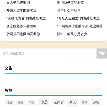
女人是老虎歌词
歌词我是你的朋友
郑州人过年能去哪里
你争什么争歌词
“诛错辄为名”的出处是哪里
“可是无尘袖里”的出处是哪里
变态版超级玛丽攻略
“十旬河朔应虚醉”的出处是哪里
歌词若不是因为爱着你
浴缸一般尺寸是多少
☚
公告
标签
你是
元宵节
冬天
原唱
冬季
专业
中国
习俗