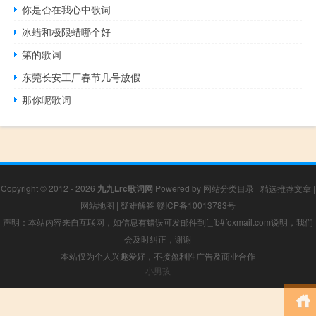
你是否在我心中歌词
冰蜡和极限蜡哪个好
第的歌词
东莞长安工厂春节几号放假
那你呢歌词
Copyright © 2012 - 2026
九九Lrc歌词网
Powered by
网站分类目录
|
精选推荐文章
|
网站地图
|
疑难解答
赣ICP备10013783号
声明：本站内容来自互联网，如信息有错误可发邮件到f_fb#foxmail.com说明，我们
会及时纠正，谢谢
本站仅为个人兴趣爱好，不接盈利性广告及商业合作
小男孩