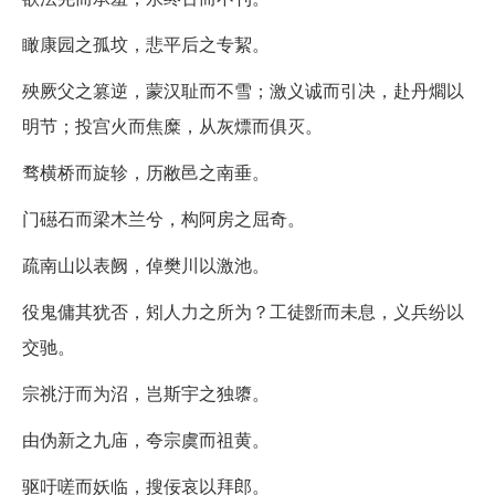
瞰康园之孤坟，悲平后之专絜。
殃厥父之篡逆，蒙汉耻而不雪；激义诚而引决，赴丹爓以
明节；投宫火而焦糜，从灰熛而俱灭。
骛横桥而旋轸，历敝邑之南垂。
门礠石而梁木兰兮，构阿房之屈奇。
疏南山以表阙，倬樊川以激池。
役鬼傭其犹否，矧人力之所为？工徒斵而未息，义兵纷以
交驰。
宗祧汙而为沼，岂斯宇之独隳。
由伪新之九庙，夸宗虞而祖黄。
驱吁嗟而妖临，搜佞哀以拜郎。