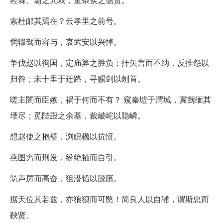
索杜邮其焉在？云孝里之前号。
惘辍驾而容与，哀武安以兴悼。
争伐赵以徇国，定庙筭之胜负；扞矢言而不纳，反推怨以
归咎；未十里于迁路，寻赐剑以刎首。
嗟主闇而臣嫉，祸于何而不有？ 窥秦墟于渭城，冀阙缅其
堙尽；觅陛殿之余基，裁岥岮以隐嶙。
想赵使之抱璧，浏睨楹以抗愤。
燕图穷而荆发，纷绝袖而自引。
筑声厉而高奋，狙潜铅以脱臏。
据天位其若兹，亦狼狈而可愍！简良人以自辅，谓斯忠而
鞅贤。