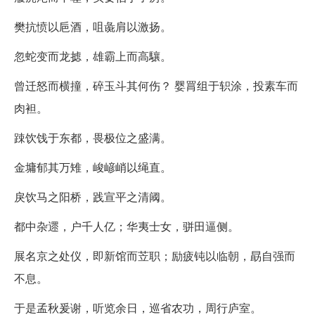
樊抗愤以巵酒，咀彘肩以激扬。
忽蛇变而龙摅，雄霸上而高驤。
曾迁怒而横撞，碎玉斗其何伤？ 婴罥组于轵涂，投素车而
肉袒。
踈饮饯于东都，畏极位之盛满。
金墉郁其万雉，峻嵃峭以绳直。
戾饮马之阳桥，践宣平之清阈。
都中杂遝，户千人亿；华夷士女，骈田逼侧。
展名京之处仪，即新馆而苙职；励疲钝以临朝，勗自强而
不息。
于是孟秋爰谢，听览余日，巡省农功，周行庐室。