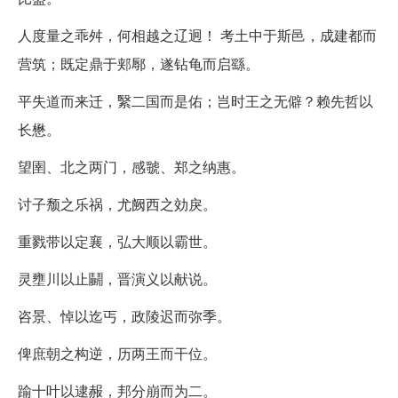
人度量之乖舛，何相越之辽迥！ 考土中于斯邑，成建都而
营筑；既定鼎于郏鄏，遂钻龟而启繇。
平失道而来迁，繄二国而是佑；岂时王之无僻？赖先哲以
长懋。
望圉、北之两门，感虢、郑之纳惠。
讨子颓之乐祸，尤阙西之効戾。
重戮带以定襄，弘大顺以霸世。
灵壅川以止鬭，晋演义以献说。
咨景、悼以迄丐，政陵迟而弥季。
俾庶朝之构逆，历两王而干位。
踰十叶以逮赧，邦分崩而为二。