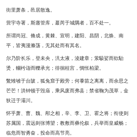
街里萧条，邑居散逸。
营宇寺署，斯廛管库，蕞芮于城隅者，百不处一。
所谓尚冠、脩成，黄棘、宣明，建阳、昌阴，北焕、南
平，皆夷漫滌荡，无其处而有其名。
尔乃阶长乐，登未央，汎太液，淩建章；萦馺娑而欸駘
烫，轥枍诣而轢承光；徘徊桂宫，惆怅柏梁。
鷩雉雊于台陂，狐兔窟于殿旁；何黍苗之离离，而余思之
芒芒！洪钟顿于毁庙，乘风废而弗县；禁省鞠为茂草，金
狄迁于灞川。
怀乎萧、曹、魏、邴之相，辛、李、卫、霍之将；衔使则
苏属国，震远则张博望；教敷而彝伦叙，兵举而皇威畅；
临危而智勇奋，投命而高节亮。