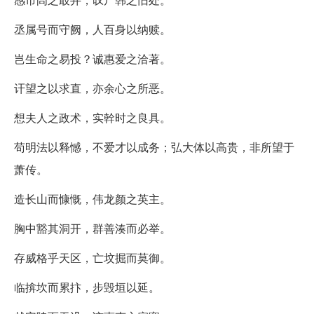
丞属号而守阙，人百身以纳赎。
岂生命之易投？诚惠爱之洽著。
讦望之以求直，亦余心之所恶。
想夫人之政术，实幹时之良具。
苟明法以释憾，不爱才以成务；弘大体以高贵，非所望于
萧传。
造长山而慷慨，伟龙颜之英主。
胸中豁其洞开，群善湊而必举。
存威格乎天区，亡坟掘而莫御。
临揜坎而累抃，步毁垣以延。