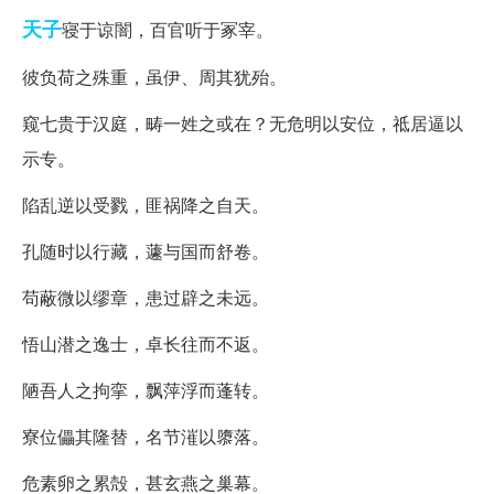
天子
寝于谅闇，百官听于冢宰。
彼负荷之殊重，虽伊、周其犹殆。
窥七贵于汉庭，畴一姓之或在？无危明以安位，祗居逼以
示专。
陷乱逆以受戮，匪祸降之自天。
孔随时以行藏，蘧与国而舒卷。
苟蔽微以缪章，患过辟之未远。
悟山潜之逸士，卓长往而不返。
陋吾人之拘挛，飘萍浮而蓬转。
寮位儡其隆替，名节漼以隳落。
危素卵之累殻，甚玄燕之巢幕。