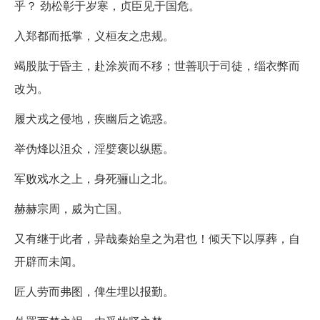
乎？ 劲松彰于岁寒，贞臣见于国危。
入郑都而抵掌，义桓友之忠规。
竭股肱于昏主，赴涂炭而不移；世善职于司徒，缁衣弊而
改为。
履犬戎之侵地，疾幽后之诡惑。
举伪烽以沮众，淫嬖褒以纵慝。
军败戏水之上，身死骊山之北。
赫赫宗周，烕为亡国。
又有继于此者，异哉秦始皇之为君也！倾天下以厚葬，自
开辟而未闻。
匠人劳而弗图，俾生埋以报勤。