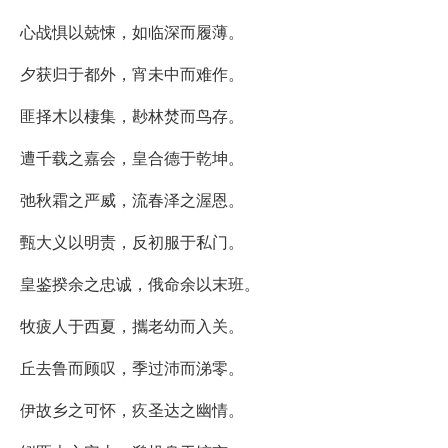
心战惧以兢悚，如临深而履薄。
夕获归于都外，宵未中而难作。
匪择木以棲集，尠林焚而鸟存。
遭千载之嘉会，皇合德于乾坤。
弛秋霜之严威，流春泽之渥恩。
甄大义以明责，反初服于私门。
皇鉴揆余之忠诚，俄命余以末班。
牧疲人于西夏，攜老幼而入关。
丘去鲁而顾叹，季过沛而涕零。
伊故乡之可怀，疚圣达之幽情。