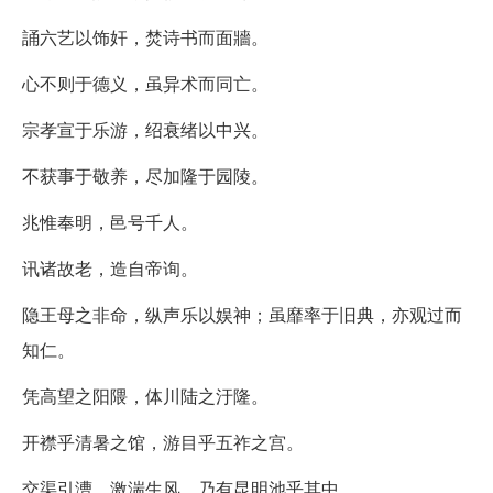
誦六艺以饰奸，焚诗书而面牆。
心不则于德义，虽异术而同亡。
宗孝宣于乐游，绍衰绪以中兴。
不获事于敬养，尽加隆于园陵。
兆惟奉明，邑号千人。
讯诸故老，造自帝询。
隐王母之非命，纵声乐以娱神；虽靡率于旧典，亦观过而
知仁。
凭高望之阳隈，体川陆之汙隆。
开襟乎清暑之馆，游目乎五祚之宫。
交渠引漕，激湍生风，乃有昆明池乎其中。