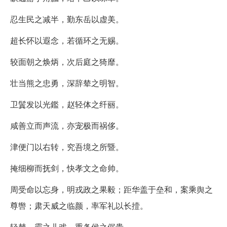
忍生民之减半，勤东岳以虚美。
超长怀以遐念，若循环之无赐。
较面朝之焕炳，次后庭之猗靡。
壮当熊之忠勇，深辞辇之明智。
卫鬒发以光鑑，赵轻体之纤丽。
咸善立而声流，亦宠极而祸侈。
津便门以右转，究吾境之所暨。
掩细柳而抚剑，快孝文之命帅。
周受命以忘身，明戎政之果毅；距华盖于垒和，案乘舆之
尊辔；肃天威之临颜，率军礼以长撎。
轻棘、霸之儿戏，重条侯之倨贵。