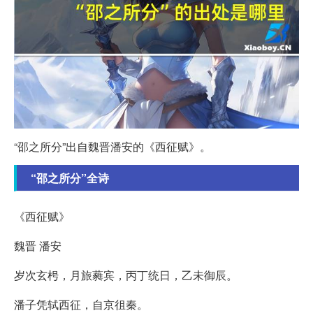
“邵之所分”出自魏晋潘安的《西征赋》。
“邵之所分”全诗
《西征赋》
魏晋 潘安
岁次玄枵，月旅蕤宾，丙丁统日，乙未御辰。
潘子凭轼西征，自京徂秦。