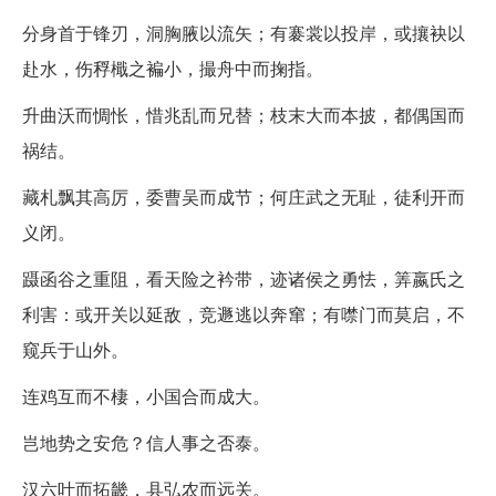
分身首于锋刃，洞胸腋以流矢；有褰裳以投岸，或攘袂以
赴水，伤稃檝之褊小，撮舟中而掬指。
升曲沃而惆怅，惜兆乱而兄替；枝末大而本披，都偶国而
祸结。
藏札飘其高厉，委曹吴而成节；何庄武之无耻，徒利开而
义闭。
蹑函谷之重阻，看天险之衿带，迹诸侯之勇怯，筭嬴氏之
利害：或开关以延敌，竞遯逃以奔窜；有噤门而莫启，不
窥兵于山外。
连鸡互而不棲，小国合而成大。
岂地势之安危？信人事之否泰。
汉六叶而拓畿，县弘农而远关。