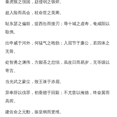
秦虎狼之强国，赵侵弱之馀烬。
超入险而高会，杖命世之英蔺。
耻东瑟之偏鼓，提西缶而接刃；辱十城之虚寿，奄咸阳以
取儁。
出申威于河外，何猛气之咆勃；入屈节于廉公，若四体之
无骨。
处智勇之渊伟，方鄙吝之忿悁，虽改日而易岁，无等级以
寄言。
当光武之蒙尘，致王诛于赤眉。
异奉辞以伐罪，初垂翅于回谿；不尤眚以掩德，终奋翼而
高挥。
建佐命之元勳，振皇纲而更维。