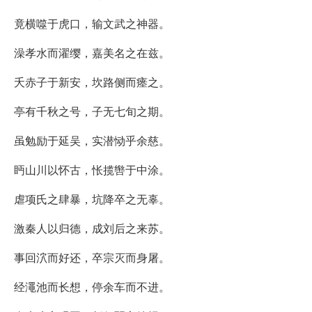
竟横噬于虎口，输文武之神器。
澡孝水而濯缨，嘉美名之在兹。
夭赤子于新安，坎路侧而瘗之。
亭有千秋之号，子无七旬之期。
虽勉励于延吴，实潜恸乎余慈。
眄山川以怀古，怅揽辔于中涂。
虐项氏之肆暴，坑降卒之无辜。
激秦人以归德，成刘后之来苏。
事回泬而好还，卒宗灭而身屠。
经澠池而长想，停余车而不进。