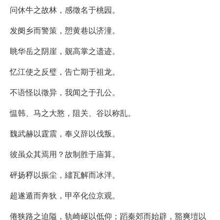
问休牛之故林，感徵名于桃园。
发阌乡而警策，愬黄巷以济潼。
眺华岳之阴崖，觌高掌之遗迹。
忆江使之反璧，告亡期于祖龙。
不语怪以徵异，我闻之于孔公。
愠韩、马之大憝，阻关、谷以称乱。
魏武赫以霆震，奉义辞以伐叛。
彼虽众其焉用？故制胜于庙算。
砰扬稃以振尘，繣瓦解而冰泮。
超遂遁而奔狄，甲卒化位京观。
倦狭路之迫隘，轨崎岖以低仰；蹈秦郊而始辟，豁爽塏以