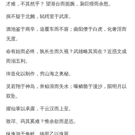
才难，不其然乎？ 望渐台而扼腕，枭巨猾而余怒。
揖不疑于北阙，轼樗里于武库。
酒池鉴于商辛，追覆车而不寤；曲阳僭于白虎，化奢淫而
无度。
命有始而必终，孰长生而久视？武雄略其焉在？近惑文成
而溺五利。
侔造化以制作，穷山海之奥秘。
灵若翔于神岛，奔鲸浪而失水；曝鳞骼于漫沙，陨明月以
双坠。
擢仙掌以承露，干云汉而上至。
致邛、蒟其奚难？惟余欲而是恣。
纵逸游于角觝，络甲乙以珠翠。