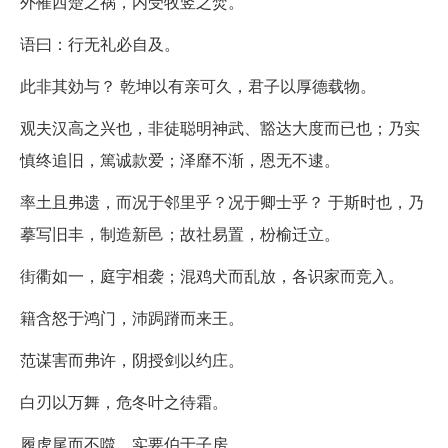
外罹西楚之祸，内受牧竖之焚。
语曰：行无礼必自及。
此非其効与？ 乾坤以有亲可久，君子以厚德载物。
观夫汉高之兴也，非徒聪明神武、豁达大度而已也；乃实
慎终追旧，篤诚款爱；泽靡不渐，恩无不逮。
率土且弗遗，而况于邻里乎？况于卿士乎？ 于斯时也，乃
摹写旧丰，制造新邑；故社易置，枌榆迁立。
街衢如一，庭宇相袭；混鸡犬而乱放，各识家而竞入。
籍含怒于鸿门，沛跼蹐而来王。
范谋害而弗许，阴授剑以约庄。
白刃以万舞，危冬叶之待霜。
履虎尾而不噬，实要伯于子房。