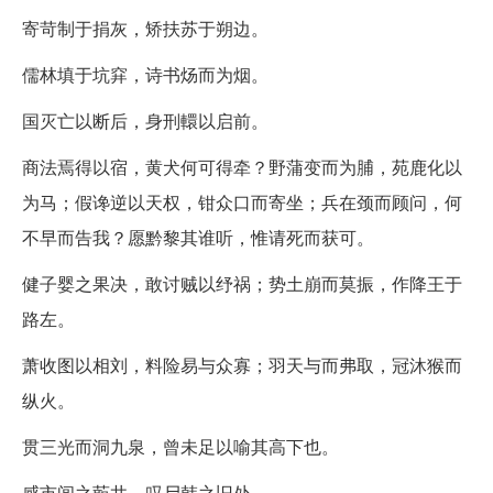
寄苛制于捐灰，矫扶苏于朔边。
儒林填于坑穽，诗书炀而为烟。
国灭亡以断后，身刑轘以启前。
商法焉得以宿，黄犬何可得牵？野蒲变而为脯，苑鹿化以
为马；假谗逆以天权，钳众口而寄坐；兵在颈而顾问，何
不早而告我？愿黔黎其谁听，惟请死而获可。
健子婴之果决，敢讨贼以纾祸；势土崩而莫振，作降王于
路左。
萧收图以相刘，料险易与众寡；羽天与而弗取，冠沐猴而
纵火。
贯三光而洞九泉，曾未足以喻其高下也。
感市闾之菆井，叹尸韩之旧处。