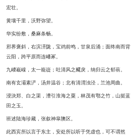
宏壮。
黄壤千里，沃野弥望。
华实纷敷，桑麻条畅。
邪界褒斜，右滨汧陇，宝鸡前鸣，甘泉后涌；面终南而背
云阳，跨平原而连嶓冢。
九嵕嶻嵲，太一巃嵸；吐清风之飂戾，纳归云之郁蓊。
南有玄灞素浐，汤井温谷；北有清渭浊泾，兰池周曲。
浸決郑、白之渠，漕引淮海之粟，林茂有鄠之竹，山挺蓝
田之玉。
班述陆海珍藏，张叙神皐隩区。
此西宾所以言于东主，安处所以听于凭虚也，可不谓然