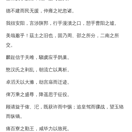
德不建而民无援，仲雍之祀忽诸。
我徂安阳，言涉陕郛，行乎漫瀆之口，憩乎曹阳之墟。
美哉邈乎！茲土之旧也，固乃周、邵之所分，二南之所
交。
麟趾信于关雎，騶虞应乎鹊巢。
愍汉氏之剥乱，朝流亡以离析。
卓滔天以大滌，劫宫庙而迁迹。
俾万乘之盛尊，降遥思于征役。
顾请旋于傕、汜，既获许而中惕；追皇驾而骤战，望玉辂
而纵镝。
痛百寮之勤王，咸毕力以致死。