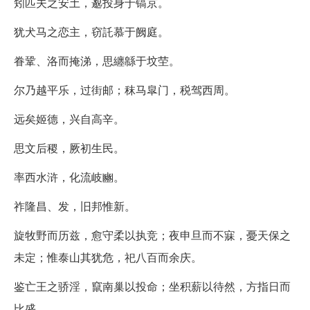
矧匹夫之安土，邈投身于镐京。
犹犬马之恋主，窃託慕于阙庭。
眷鞏、洛而掩涕，思纏緜于坟茔。
尔乃越平乐，过街邮；秣马皐门，税驾西周。
远矣姬德，兴自高辛。
思文后稷，厥初生民。
率西水浒，化流岐豳。
祚隆昌、发，旧邦惟新。
旋牧野而历兹，愈守柔以执竞；夜申旦而不寐，憂天保之
未定；惟泰山其犹危，祀八百而余庆。
鉴亡王之骄淫，竄南巢以投命；坐积薪以待然，方指日而
比盛。