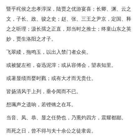
暨乎秺侯之忠孝淳深，陆贾之优游宴喜；长卿、渊、云之
文，子长、政、骏之史；赵、张、三王之尹京，定国、释
之之听理；汲长孺之正直，郑当时之推士；终童山东之英
妙，贾生洛阳之才子。
飞翠緌，拖鸣玉，以出入禁门者众矣。
或被髮左袵，奋迅泥滓；或从容傅会，望表知里。
或著显绩而婴时戮；或有大才而无贵仕。
皆扬清风于上列，垂令闻而不已。
想珮声之遗响，若铿锵之在耳。
当音、凤、恭、显之任势也，乃熏灼四方，震耀都鄙。
而死之日，曾不得与夫十余公之徒隶齿。