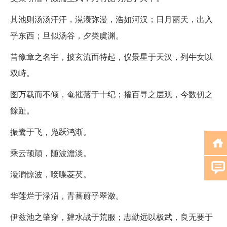
其池则汤汤汗汗，滉瀁弥漫，浩如河汉；日月丽天，出入
乎东西；旦似汤谷，夕类虞渊。
昔豫章之名宇，披玄流而特起，仪景星于天汉，列牛女以
双峙。
图万载而不倾，奄摧落于十纪；擢百寻之层观，今数仞之
餘趾。
振鹭于飞，凫跃鸿渐。
乘云颉頏，随波澹淡。
瀺灂惊波，唼喋菱芡。
华莲烂于渌沼，青蕃蔚乎翠潋。
伊兹池之肇穿，肄水战于荒服；志勤远以极武，良无要于