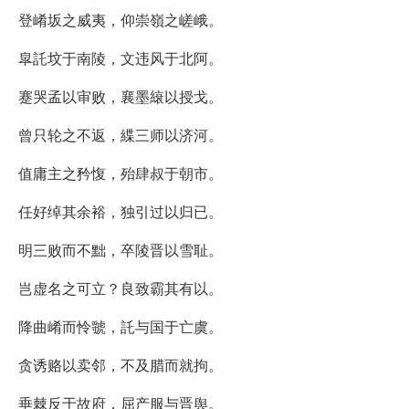
登崤坂之威夷，仰崇嶺之嵯峨。
皐託坟于南陵，文违风于北阿。
蹇哭孟以审败，襄墨縗以授戈。
曾只轮之不返，緤三师以济河。
值庸主之矜愎，殆肆叔于朝市。
任好绰其余裕，独引过以归已。
明三败而不黜，卒陵晋以雪耻。
岂虚名之可立？良致霸其有以。
降曲崤而怜虢，託与国于亡虞。
贪诱赂以卖邻，不及腊而就拘。
垂棘反于故府，屈产服与晋舆。