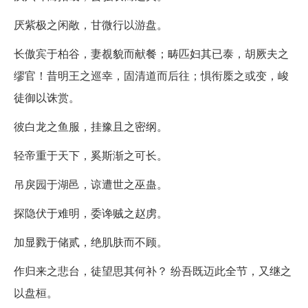
厌紫极之闲敞，甘微行以游盘。
长傲宾于柏谷，妻覩貌而献餐；畴匹妇其已泰，胡厥夫之
缪官！昔明王之巡幸，固清道而后往；惧衔橜之或变，峻
徒御以诛赏。
彼白龙之鱼服，挂豫且之密纲。
轻帝重于天下，奚斯渐之可长。
吊戾园于湖邑，谅遭世之巫蛊。
探隐伏于难明，委谗贼之赵虏。
加显戮于储贰，绝肌肤而不顾。
作归来之悲台，徒望思其何补？ 纷吾既迈此全节，又继之
以盘桓。