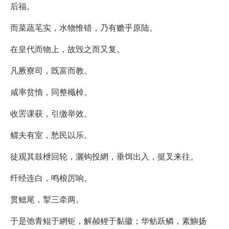
后福。
而菜蔬芼实，水物惟错，乃有赡乎原陆。
在皇代而物上，故毁之而又复。
凡厥寮司，既富而教。
咸率贫惰，同整檝棹。
收罟课获，引缴举效。
鳏夫有室，愁民以乐。
徒观其鼓枻回轮，灑钩投網，垂饵出入，挺叉来往。
纤经连白，鸣桹厉响。
贯鳃尾，掣三牵两。
于是弛青鲲于網钜，解赪鲤于黏徽；华鲂跃鳞，素鱮扬