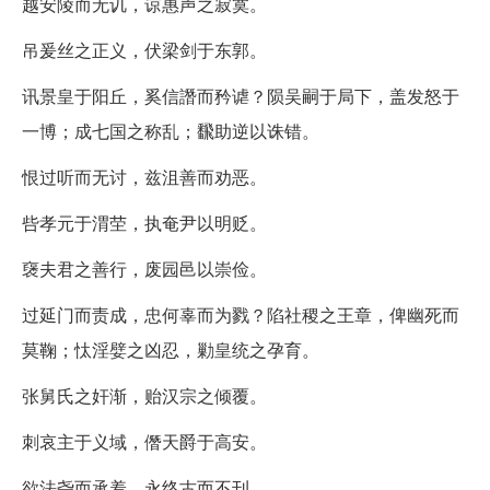
越安陵而无讥，谅惠声之寂寞。
吊爰丝之正义，伏梁剑于东郭。
讯景皇于阳丘，奚信譖而矜谑？陨吴嗣于局下，盖发怒于
一博；成七国之称乱；飜助逆以诛错。
恨过听而无讨，兹沮善而劝恶。
呰孝元于渭茔，执奄尹以明贬。
襃夫君之善行，废园邑以崇俭。
过延门而责成，忠何辜而为戮？陷社稷之王章，俾幽死而
莫鞠；忲淫嬖之凶忍，勦皇统之孕育。
张舅氏之奸渐，贻汉宗之倾覆。
刺哀主于义域，僭天爵于高安。
欲法尧而承羞，永终古而不刊。