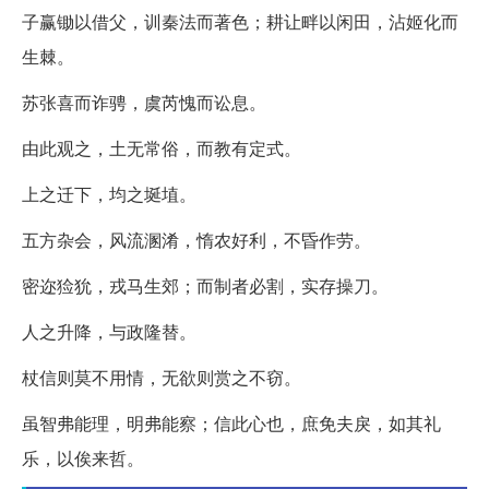
子赢锄以借父，训秦法而著色；耕让畔以闲田，沾姬化而
生棘。
苏张喜而诈骋，虞芮愧而讼息。
由此观之，土无常俗，而教有定式。
上之迁下，均之埏埴。
五方杂会，风流溷淆，惰农好利，不昏作劳。
密迩猃狁，戎马生郊；而制者必割，实存操刀。
人之升降，与政隆替。
杖信则莫不用情，无欲则赏之不窃。
虽智弗能理，明弗能察；信此心也，庶免夫戾，如其礼
乐，以俟来哲。