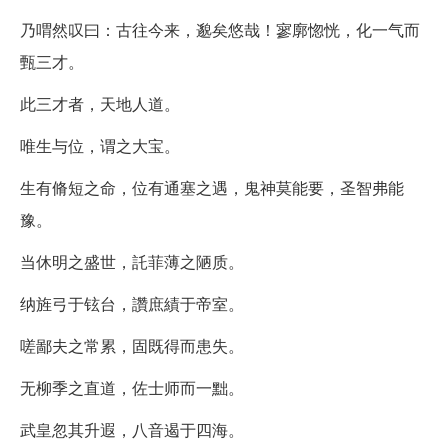
乃喟然叹曰：古往今来，邈矣悠哉！寥廓惚恍，化一气而
甄三才。
此三才者，天地人道。
唯生与位，谓之大宝。
生有脩短之命，位有通塞之遇，鬼神莫能要，圣智弗能
豫。
当休明之盛世，託菲薄之陋质。
纳旌弓于铉台，讚庶績于帝室。
嗟鄙夫之常累，固既得而患失。
无柳季之直道，佐士师而一黜。
武皇忽其升遐，八音遏于四海。