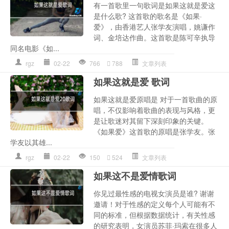
有一首歌里一句歌词是如果这就是爱这
是什么歌? 这首歌的歌名是《如果·
爱》，由香港艺人张学友演唱，姚谦作
词、金培达作曲。这首歌是陈可辛执导
同名电影《如...
rgz
02-22
766
788
文章列表
如果这就是爱 歌词
如果这就是爱原唱是 对于一首歌曲的原
唱，不仅影响着歌曲的表现与风格，更
是让歌迷对其留下深刻印象的关键。
《如果爱》这首歌的原唱是张学友。张
学友以其雄...
rgz
02-22
150
524
文章列表
如果这不是爱情歌词
你见过最性感的电视女演员是谁? 谢谢
邀请！对于性感的定义每个人可能有不
同的标准，但根据数据统计，有关性感
的研究表明，女演员苏菲·玛索在很多人