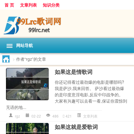
首 页
文章列表
知识分类
网站导航
>
作者“rgz”的文章
如果这是情歌词
你还记得看过最劲爆的电影是哪部吗?
我是萨沙,我来回答。 萨沙看过最劲爆
的是印度意淫电影,反应中印战争的。
大家有兴趣可以去看一看,保证你震惊到
无语的地...
rgz
02-22
486
421
文章列表
如果这就是爱歌词