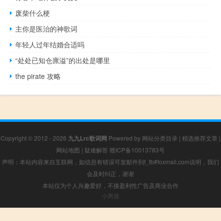
废柴什么梗
主你是医治的神歌词
年轻人过年结婚合适吗
“处处已知仓廪溢”的出处是哪里
the pirate 攻略
Copyright © 2012 - 2026
九九Lrc歌词网
Powered by
网站分类目录
|
精选推荐文章
|
网站地图
|
疑难解答
赣ICP备10013783号
声明：本站内容来自互联网，如信息有错误可发邮件到f_fb#foxmail.com说明，我们
会及时纠正，谢谢
本站仅为个人兴趣爱好，不接盈利性广告及商业合作
小男孩