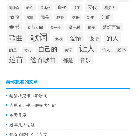
宋代
唐代
很多人
可能会
听众
周杰伦
孩子
情感
时间
我是
攻略
数据
感情
新年
春节
梦幻西游
春节期间
是一个
是一种
最美
歌词
歌曲
爱情
的人
疫情
游戏
让人
自己的
还不
的是
诗人
英语
考试
这首
这首歌曲
音乐
都是
猜你想看的文章
猜猜我是谁儿歌歌词
志愿者证书一般多大年龄
冬天几度
过年几大话题
你春节吃什么了英文