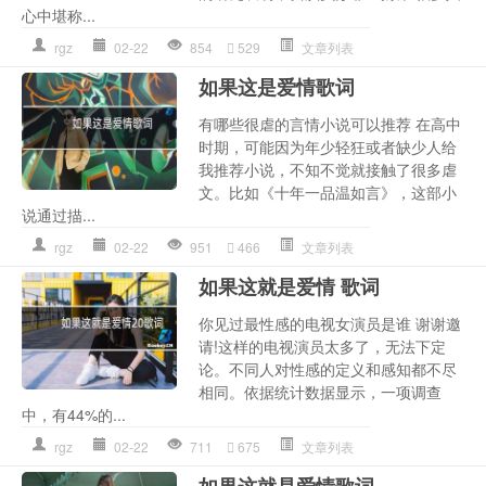
心中堪称...
rgz
02-22
854
529
文章列表
如果这是爱情歌词
有哪些很虐的言情小说可以推荐 在高中
时期，可能因为年少轻狂或者缺少人给
我推荐小说，不知不觉就接触了很多虐
文。比如《十年一品温如言》，这部小
说通过描...
rgz
02-22
951
466
文章列表
如果这就是爱情 歌词
你见过最性感的电视女演员是谁 谢谢邀
请!这样的电视演员太多了，无法下定
论。不同人对性感的定义和感知都不尽
相同。依据统计数据显示，一项调查
中，有44%的...
rgz
02-22
711
675
文章列表