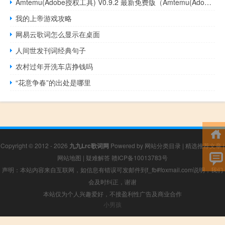
Amtemu(Adobe授权工具) V0.9.2 最新免费版（Amtemu(Adobe授权工具) V0.9.2 最新免费版功能简介）
我的上帝游戏攻略
网易云歌词怎么显示在桌面
人间世发刊词经典句子
农村过年开洗车店挣钱吗
“花意争春”的出处是哪里
Copyright © 2012 - 2026
九九Lrc歌词网
Powered by
网站分类目录
|
精选推荐文章
|
网站地图
|
疑难解答
赣ICP备10013783号
声明：本站内容来自互联网，如信息有错误可发邮件到f_fb#foxmail.com说明，我们
会及时纠正，谢谢
本站仅为个人兴趣爱好，不接盈利性广告及商业合作
小男孩