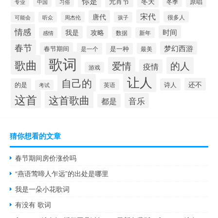
你是
元宵节
冬天
原唱
冬季
专业
中国
习俗
宋代
唐代
很多人
可能会
听众
周杰伦
孩子
情感
时间
我是
攻略
数据
感情
新年
春节
梦幻西游
春节期间
是一个
是一种
最美
歌词
歌曲
爱情
的人
疫情
游戏
让人
自己的
还不
的是
诗人
英语
考试
这首
这首歌曲
音乐
都是
猜你想看的文章
春节期间房价涨价吗
“燕语莺啼人乍远”的出处是哪里
我是一朵小花歌词
有没有 歌词