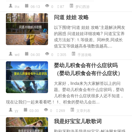
lhx
06-13
0
87
梦幻西游
问道 娃娃 攻略
以下围绕“问道 娃娃 攻略”主题解决网友
的困惑 问道娃娃详细攻略? 问道宝宝养
成方法如下: 1.等级差。同种类,同成长
值宝宝等级越高各项数值越高,...
wd
04-30
0
305
手游攻略
婴幼儿积食会有什么症状吗
（婴幼儿积食会有什么症状）
大家好，linda来为大家解答以上的问
题。婴幼儿积食会有什么症状吗，婴幼
儿积食会有什么症状很多人还不知道，
现在让我们一起来看看吧！ 1、积食的婴幼儿会出...
yy
03-30
0
269
文章列表
我是好宝宝儿歌歌词
勤刷牙勤洗手我是好宝宝-解决网友困惑