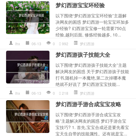
梦幻西游宝宝环经验
以下围绕“梦幻西游宝宝环经验”主题解
决网友的困惑 梦幻西游一轮宝宝环加多
少经验? 幻西游宝宝修一轮需要750点
经验,越到后面, 修炼经验越多, 10...
lhx
06-13
0
992
梦幻西游
梦幻西游孩子技能大全
以下围绕“梦幻西游孩子技能大全”主题
解决网友的困惑 关于梦幻西游孩子技能
打书,随机掉一本魔绝,第二次掉哪本魔
绝就不好说了 梦幻西游宝宝技能...
lhx
06-13
0
218
梦幻西游
梦幻西游手游合成宝宝攻略
以下围绕“梦幻西游手游合成宝宝攻
略”主题解决网友的困惑 梦幻手游合宝
宝技巧? 1. 首先,宝宝合成还是要先看宝
宝天生自带的技能属性。还有就是宝...