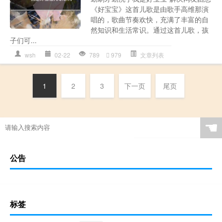
《好宝宝》这首儿歌是由歌手高维那演
唱的，歌曲节奏欢快，充满了丰富的自
然知识和生活常识。通过这首儿歌，孩
子们可...
wsh
02-22
789
979
文章列表
1
2
3
下一页
尾页
☚
公告
标签