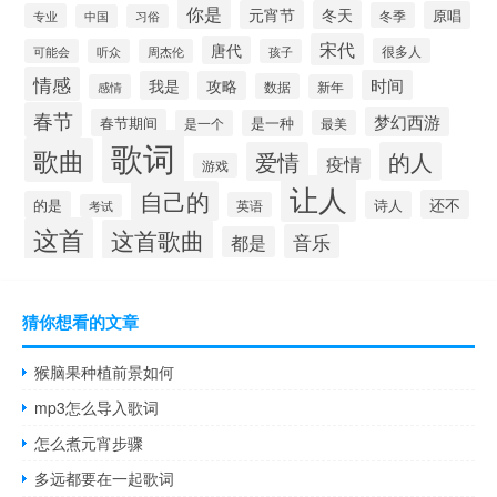
你是
元宵节
冬天
原唱
冬季
专业
中国
习俗
宋代
唐代
很多人
可能会
听众
周杰伦
孩子
情感
时间
我是
攻略
数据
感情
新年
春节
梦幻西游
春节期间
是一个
是一种
最美
歌词
歌曲
爱情
的人
疫情
游戏
让人
自己的
还不
的是
诗人
英语
考试
这首
这首歌曲
音乐
都是
猜你想看的文章
猴脑果种植前景如何
mp3怎么导入歌词
怎么煮元宵步骤
多远都要在一起歌词