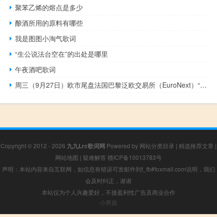
聚苯乙烯的熔点是多少
酿酒所用的原料有哪些
我是图图小淘气歌词
“生公说法台空在”的出处是哪里
午夜酒吧歌词
周三（9月27日）欧市尾盘法国巴黎泛欧交易所（EuroNext）“制粉小麦”期货涨0.31%报241.00欧元/吨油菜籽期货涨2.50%报451.75欧元/吨
Copyright © 2012 - 2026
九九Lrc歌词网
Powered by
网站分类目录
|
精选推荐文章
|
网站地图
|
疑难解答
赣ICP备10013783号
声明：本站内容来自互联网，如信息有错误可发邮件到f_fb#foxmail.com说明，我们
会及时纠正，谢谢
本站仅为个人兴趣爱好，不接盈利性广告及商业合作
小男孩