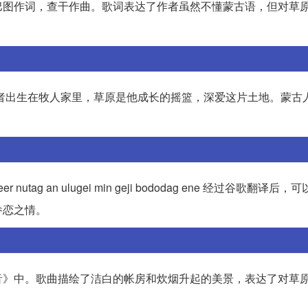
巴图作词，查干作曲。歌词表达了作者虽然不懂蒙古语，但对草
了作者出生在牧人家里，草原是他成长的摇篮，深爱这片土地。蒙古
bi atar heer nutag an ulugei min geji bododag ene 经过谷歌翻
眷恋之情。
音》中。歌曲描绘了洁白的帐房和炊烟升起的美景，表达了对草