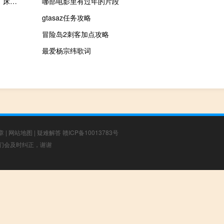
安徽省庐江罗河铁矿典型矿床总结(关于安徽省庐江罗河铁矿典型矿床总结简述)
哪部电影里有过年的片段
gtasaz任务攻略
冒险岛2刺客加点攻略
最爱杨宗纬歌词
章
|
网站地图
|
疑难解答
赣ICP备10013783号
，我们会及时纠正，谢谢