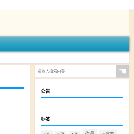
☚
公告
标签
你是
元宵节
专业
中国
习俗