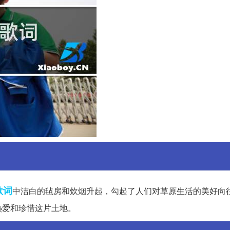
歌词
中洁白的毡房和炊烟升起，勾起了人们对草原生活的美好向
热爱和珍惜这片土地。