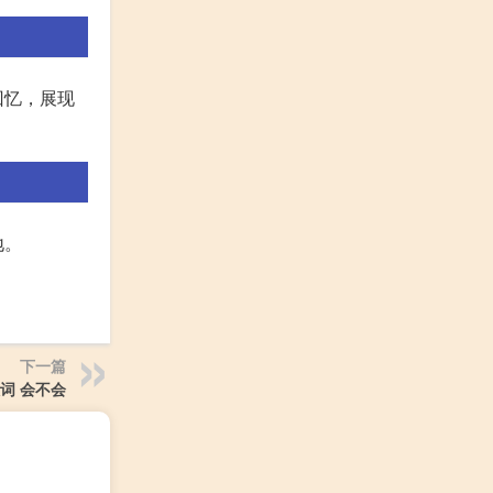
回忆，展现
地。
下一篇
词 会不会