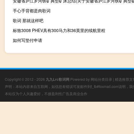
手心手背都是肉歌词
歌词 那就这样吧
标致3008 PHEV具有300马力和36英里的续航里程
如何写垫付申请
Copyright © 2012 - 2026
九九Lrc歌词网
Powered by
网站分类目录
|
精选推荐文
声明：本站内容来自互联网，如信息有错误可发邮件到f_fb#foxmail.com说明
本站仅为个人兴趣爱好，不接盈利性广告及商业合作