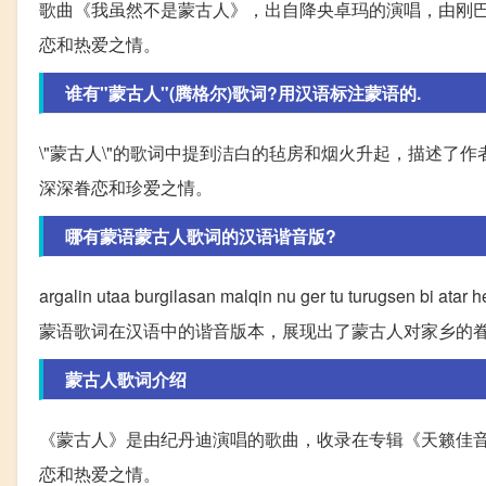
歌曲《我虽然不是蒙古人》，出自降央卓玛的演唱，由刚
恋和热爱之情。
谁有"蒙古人"(腾格尔)歌词?用汉语标注蒙语的.
\"蒙古人\"的歌词中提到洁白的毡房和烟火升起，描述
深深眷恋和珍爱之情。
哪有蒙语蒙古人歌词的汉语谐音版?
argalin utaa burgilasan malqin nu ger tu turugsen 
蒙语歌词在汉语中的谐音版本，展现出了蒙古人对家乡的
蒙古人歌词介绍
《蒙古人》是由纪丹迪演唱的歌曲，收录在专辑《天籁佳
恋和热爱之情。