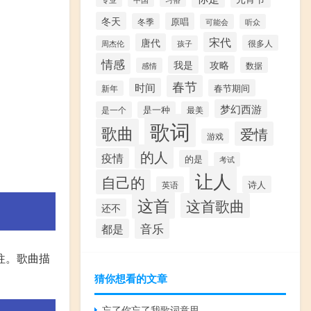
冬天
原唱
冬季
可能会
听众
宋代
唐代
很多人
周杰伦
孩子
情感
我是
攻略
数据
感情
春节
时间
春节期间
新年
梦幻西游
是一个
是一种
最美
歌词
歌曲
爱情
游戏
的人
疫情
的是
考试
让人
自己的
诗人
英语
这首
这首歌曲
还不
音乐
都是
往。歌曲描
猜你想看的文章
忘了你忘了我歌词意思