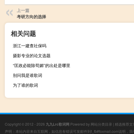
上一篇
考研方向的选择
相关问题
浙江一建查社保吗
摄影专业的论文选题
“匡政必能除苟媚”的出处是哪里
别问我是谁歌词
为了谁的歌词
Copyright © 2012 - 2026
九九Lrc歌词网
Powered by
网站分类目录
|
精选推荐文
声明：本站内容来自互联网，如信息有错误可发邮件到f_fb#foxmail.com说明