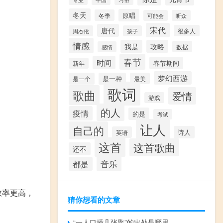
冬天
原唱
冬季
可能会
听众
宋代
唐代
很多人
周杰伦
孩子
情感
我是
攻略
数据
感情
春节
时间
春节期间
新年
梦幻西游
是一个
是一种
最美
歌词
歌曲
爱情
游戏
的人
疫情
的是
考试
让人
自己的
诗人
英语
这首
这首歌曲
还不
音乐
都是
效率更高，
猜你想看的文章
“一人口插几张匙”的出处是哪里