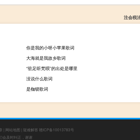
注会税
你是我的小呀小苹果歌词
大海就是我故乡歌词
“驻足听梵呗”的出处是哪里
没说什么歌词
是枷锁歌词
章
|
网站地图
|
疑难解答
赣ICP备10013783号
，我们会及时纠正，谢谢