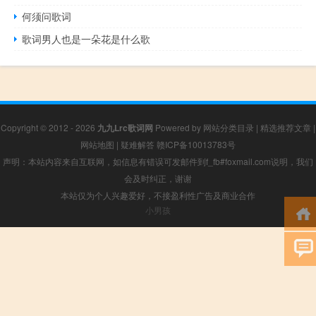
何须问歌词
歌词男人也是一朵花是什么歌
Copyright © 2012 - 2026
九九Lrc歌词网
Powered by
网站分类目录
|
精选推荐文章
|
网站地图
|
疑难解答
赣ICP备10013783号
声明：本站内容来自互联网，如信息有错误可发邮件到f_fb#foxmail.com说明，我们
会及时纠正，谢谢
本站仅为个人兴趣爱好，不接盈利性广告及商业合作
小男孩