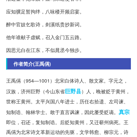
应知骥足暂拘绊，八咏楼开频启宴。
醉中官妓乞歌诗，剡溪纸贵抄新词。
他年谁献子虚赋，召入金门五云路。
因思元白在江东，不似晁丞今独步。
作者简介(王禹偁)
王禹偁（954—1001）北宋白体诗人、散文家。字元之，
巨野县
汉族，济州巨野（今山东省
）人，晚被贬于黄州，
世称王黄州。太平兴国八年进士，历任右拾遗、左司谏、
真宗
知制诰、翰林学士。敢于直言讽谏，因此屡受贬谪。
即位，召还，复知制诰。后贬知黄州，又迁蕲州病死。王
禹偁为北宋诗文革新运动的先驱，文学韩愈、柳宗元，诗