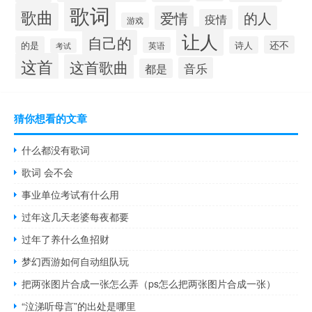
歌词
歌曲
爱情
的人
疫情
游戏
让人
自己的
还不
的是
诗人
英语
考试
这首
这首歌曲
音乐
都是
猜你想看的文章
什么都没有歌词
歌词 会不会
事业单位考试有什么用
过年这几天老婆每夜都要
过年了养什么鱼招财
梦幻西游如何自动组队玩
把两张图片合成一张怎么弄（ps怎么把两张图片合成一张）
“泣涕听母言”的出处是哪里