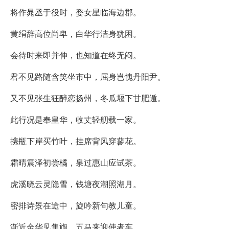
将作晁丞于役时，婺女星临海边郡。
黄绢辞高位尚卑，白华行洁身犹困。
会待时来即并伸，也知道在终无闷。
君不见路随含笑坐市中，屈身岂愧丹阳尹。
又不见张生狂醉恋扬州，冬瓜堰下甘肥遁。
此行况是奉皇华，收丈轻舠载一家。
携瓶下岸买竹叶，挂席背风穿蓼花。
霜晴震泽初尝橘，泉过惠山应试茶。
虎溪晓云灵隐雪，钱塘夜潮照湖月。
密排诗景在途中，旋吟新句教儿童。
渐近金华见隼旟，五马来迎使者车。