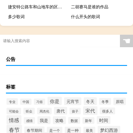
捷安特公路车和山地车的区别（公路车和山地车的区别）
二胡赛马是谁的作品
多少歌词
什么开头的歌词
☚
公告
标签
你是
元宵节
冬天
原唱
冬季
专业
中国
习俗
宋代
唐代
很多人
可能会
听众
周杰伦
孩子
情感
时间
我是
攻略
数据
感情
新年
春节
梦幻西游
春节期间
是一个
是一种
最美