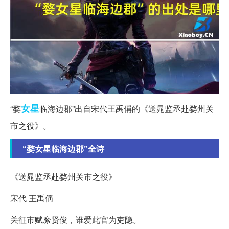
女星
“婺
临海边郡”出自宋代王禹偁的《送晁监丞赴婺州关
市之役》。
“婺女星临海边郡”全诗
《送晁监丞赴婺州关市之役》
宋代 王禹偁
关征市赋縻贤俊，谁爱此官为吏隐。