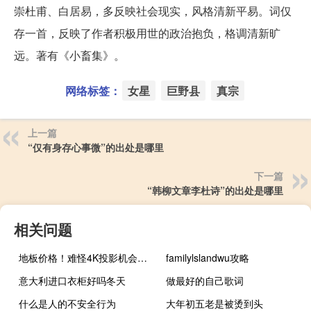
崇杜甫、白居易，多反映社会现实，风格清新平易。词仅
存一首，反映了作者积极用世的政治抱负，格调清新旷
远。著有《小畜集》。
网络标签：
女星
巨野县
真宗
上一篇
“仅有身存心事微”的出处是哪里
下一篇
“韩柳文章李杜诗”的出处是哪里
相关问题
地板价格！难怪4K投影机会集体大跌：原因揭开
familylslandwu攻略
意大利进口衣柜好吗冬天
做最好的自己歌词
什么是人的不安全行为
大年初五老是被烫到头